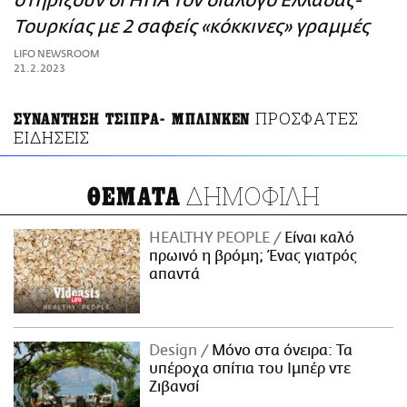
στηρίξουν οι ΗΠΑ τον διάλογο Ελλάδας-
ΑΜΠΑ
Τουρκίας με 2 σαφείς «κόκκινες» γραμμές
PRINT
LIFO NEWSROOM
21.2.2023
ΠΡΟΣΦΑΤΕΣ
ΣΥΝΑΝΤΗΣΗ ΤΣΙΠΡΑ- ΜΠΛΙΝΚΕΝ
ΕΙΔΗΣΕΙΣ
ΔΗΜΟΦΙΛΗ
ΘΕΜΑΤΑ
HEALTHY PEOPLE
Είναι καλό
πρωινό η βρόμη; Ένας γιατρός
απαντά
Design
Μόνο στα όνειρα: Τα
υπέροχα σπίτια του Ιμπέρ ντε
Ζιβανσί