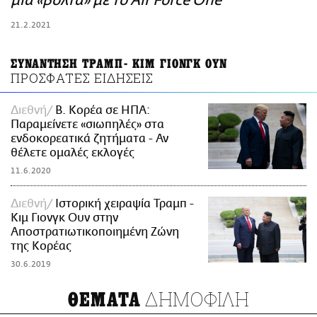
μια «βόλτα» με το Air Force One
ΑΜΠΑ
21.2.2021
PRINT
ΣΥΝΑΝΤΗΣΗ ΤΡΑΜΠ- ΚΙΜ ΓΙΟΝΓΚ ΟΥΝ
ΠΡΟΣΦΑΤΕΣ ΕΙΔΗΣΕΙΣ
Διεθνή
Β. Κορέα σε ΗΠΑ:
Παραμείνετε «σιωπηλές» στα
ενδοκορεατικά ζητήματα - Αν
θέλετε ομαλές εκλογές
11.6.2020
Διεθνή
Ιστορική χειραψία Τραμπ -
Κιμ Γιονγκ Ουν στην
Αποστρατιωτικοποιημένη Ζώνη
της Κορέας
30.6.2019
ΔΗΜΟΦΙΛΗ
ΘΕΜΑΤΑ