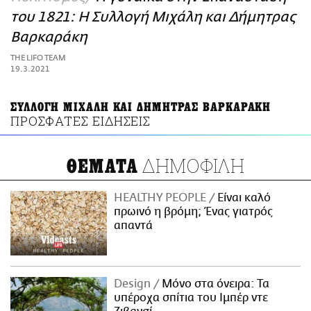
ΑΜΠΑ
του 1821: H Συλλογή Μιχάλη και Δήμητρας
PRINT
Βαρκαράκη
THE LIFO TEAM
19.3.2021
ΣΥΛΛΟΓΗ ΜΙΧΑΛΗ ΚΑΙ ΔΗΜΗΤΡΑΣ ΒΑΡΚΑΡΑΚΗ
ΠΡΟΣΦΑΤΕΣ ΕΙΔΗΣΕΙΣ
ΔΗΜΟΦΙΛΗ
ΘΕΜΑΤΑ
HEALTHY PEOPLE
Είναι καλό
πρωινό η βρόμη; Ένας γιατρός
απαντά
Design
Μόνο στα όνειρα: Τα
υπέροχα σπίτια του Ιμπέρ ντε