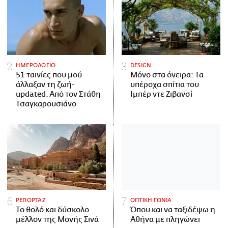
ΗΜΕΡΟΛΟΓΙΟ
DESIGN
51 ταινίες που μού
Μόνο στα όνειρα: Τα
άλλαξαν τη ζωή-
υπέροχα σπίτια του
updated. Aπό τον Στάθη
Ιμπέρ ντε Ζιβανσί
Τσαγκαρουσιάνο
ΡΕΠΟΡΤΑΖ
ΟΠΤΙΚΗ ΓΩΝΙΑ
Το θολό και δύσκολο
Όπου και να ταξιδέψω η
μέλλον της Μονής Σινά
Αθήνα με πληγώνει