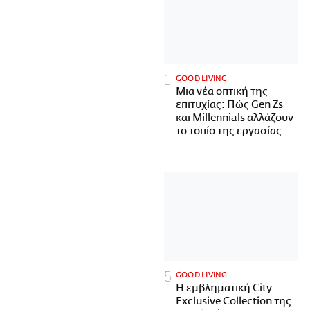
GOOD LIVING
Μια νέα οπτική της
επιτυχίας: Πώς Gen Zs
και Millennials αλλάζουν
το τοπίο της εργασίας
GOOD LIVING
Η εμβληματική City
Exclusive Collection της