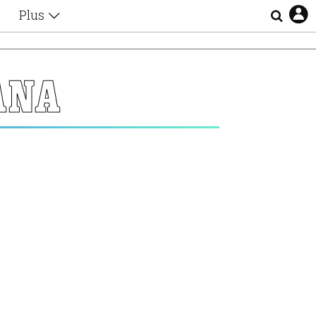
Plus
Θέματα
Συνεντεύξεις
Videos
ΑΝΑ
τα
Αφιερώματα
Ζώδια
Εξομολογήσεις
Blogs
η
Οι Αθηναίοι
Απώλειες
Lgbtqi+
Επιλογές