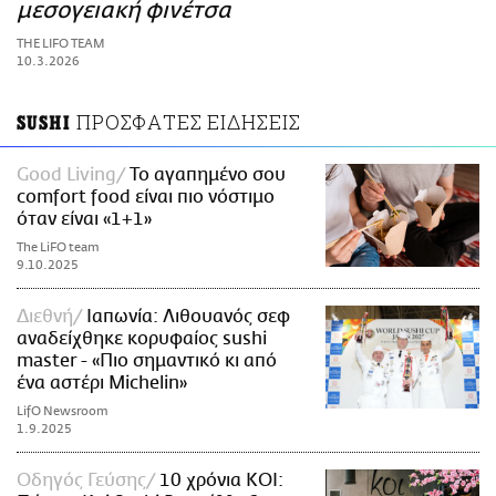
ΑΜΠΑ
μεσογειακή φινέτσα
PRINT
THE LIFO TEAM
10.3.2026
ΠΡΟΣΦΑΤΕΣ ΕΙΔΗΣΕΙΣ
SUSHI
Good Living
Το αγαπημένο σου
comfort food είναι πιο νόστιμο
όταν είναι «1+1»
The LiFO team
9.10.2025
Διεθνή
Ιαπωνία: Λιθουανός σεφ
αναδείχθηκε κορυφαίος sushi
master - «Πιο σημαντικό κι από
ένα αστέρι Michelin»
LifO Newsroom
1.9.2025
Οδηγός Γεύσης
10 χρόνια KOI: