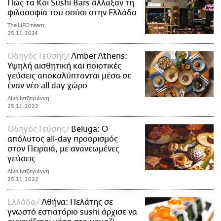
Πώς τα Koi Sushi Bars άλλαξαν τη
φιλοσοφία του σούσι στην Ελλάδα
The LiFO team
25.11.2024
Οδηγός Γεύσης
Amber Athens:
Υψηλή αισθητική και ποιοτικές
γεύσεις αποκαλύπτονται μέσα σε
έναν νέο all day χώρο
Λίνα Ιντζεγιάννη
25.11.2022
Οδηγός Γεύσης
Beluga: Ο
απόλυτος all-day προορισμός
στον Πειραιά, με ανανεωμένες
γεύσεις
Λίνα Ιντζεγιάννη
25.11.2022
Ελλάδα
Αθήνα: Πελάτης σε
γνωστό εστιατόριο sushi άρχισε να