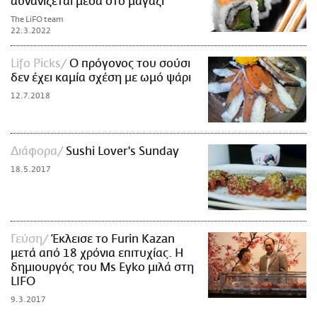
αυνανίζεται μέσα στο μαγαζί
The LiFO team
22.3.2022
Lifo Picks
Ο πρόγονος του σούσι
δεν έχει καμία σχέση με ωμό ψάρι
12.7.2018
Διάφορα
Sushi Lover's Sunday
18.5.2017
Γεύση
Έκλεισε το Furin Kazan
μετά από 18 χρόνια επιτυχίας. Η
δημιουργός του Ms Eyko μιλά στη
LIFO
9.3.2017