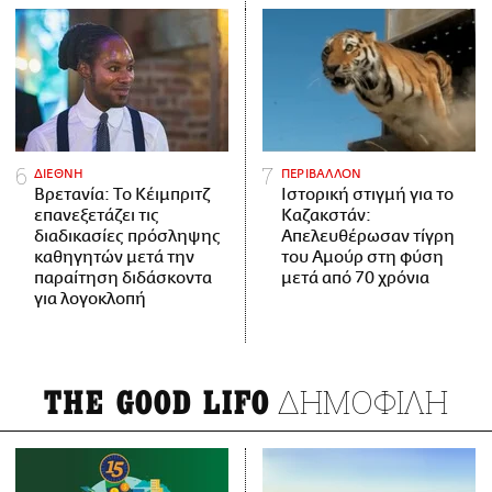
ΔΙΕΘΝΗ
ΠΕΡΙΒΑΛΛΟΝ
Βρετανία: Το Κέιμπριτζ
Ιστορική στιγμή για το
επανεξετάζει τις
Καζακστάν:
διαδικασίες πρόσληψης
Απελευθέρωσαν τίγρη
καθηγητών μετά την
του Αμούρ στη φύση
παραίτηση διδάσκοντα
μετά από 70 χρόνια
για λογοκλοπή
ΔΗΜΟΦΙΛΗ
THE GOOD LIFO