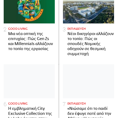
GOOD LIVING
ΕΚΠΑΙΔΕΥΣΗ
Μια νέα οπτική της
Νέοι δικηγόροι αλλάζουν
επιτυχίας: Πώς Gen Zs
το τοπίο: Πώς οι
και Millennials αλλάζουν
σπουδές Νομικής
το τοπίο της εργασίας
οδηγούν σε θεσμική
συμμετοχή
GOOD LIVING
ΕΚΠΑΙΔΕΥΣΗ
Η εμβληματική City
«Νιώσαμε ότι το παιδί
Exclusive Collection της
δεν έφυγε ποτέ από την