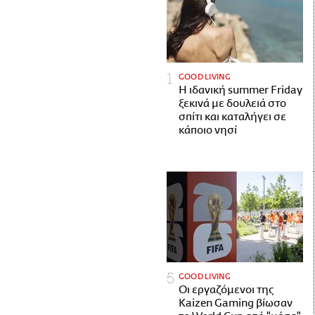
GOOD LIVING
Η ιδανική summer Friday
ξεκινά με δουλειά στο
σπίτι και καταλήγει σε
κάποιο νησί
GOOD LIVING
Οι εργαζόμενοι της
Kaizen Gaming βίωσαν