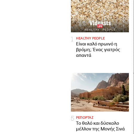
HEALTHY PEOPLE
Είναι καλό πρωινό η
βρόμη; Ένας γιατρός
απαντά
ΡΕΠΟΡΤΑΖ
Το θολό και δύσκολο
μέλλον της Μονής Σινά