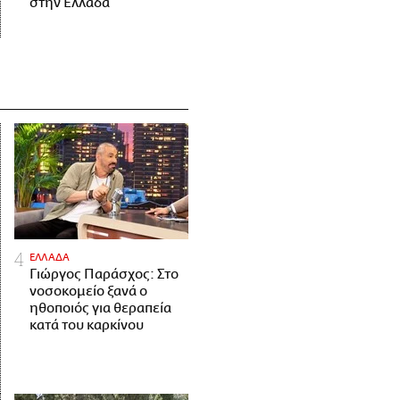
στην Ελλάδα
ΕΛΛΑΔΑ
Γιώργος Παράσχος: Στο
νοσοκομείο ξανά ο
ηθοποιός για θεραπεία
κατά του καρκίνου