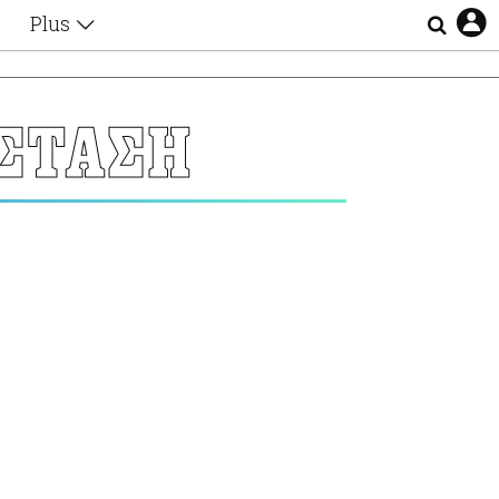
Plus
Θέματα
Συνεντεύξεις
Videos
ΑΣΤΑΣΗ
τα
Αφιερώματα
Ζώδια
Εξομολογήσεις
Blogs
η
Οι Αθηναίοι
Απώλειες
Lgbtqi+
Επιλογές