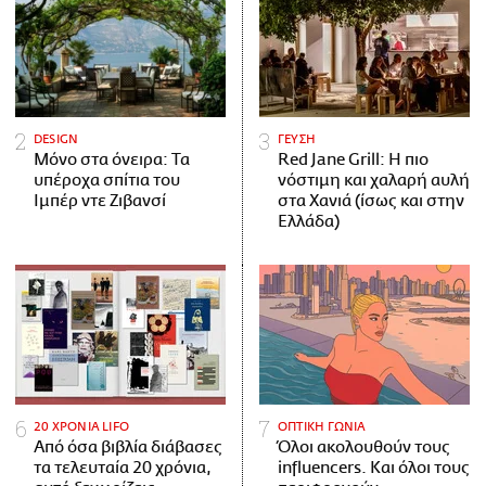
DESIGN
ΓΕΥΣΗ
Μόνο στα όνειρα: Τα
Red Jane Grill: Η πιο
υπέροχα σπίτια του
νόστιμη και χαλαρή αυλή
Ιμπέρ ντε Ζιβανσί
στα Χανιά (ίσως και στην
Ελλάδα)
20 ΧΡΟΝΙΑ LIFO
ΟΠΤΙΚΗ ΓΩΝΙΑ
Από όσα βιβλία διάβασες
Όλοι ακολουθούν τους
τα τελευταία 20 χρόνια,
influencers. Και όλοι τους