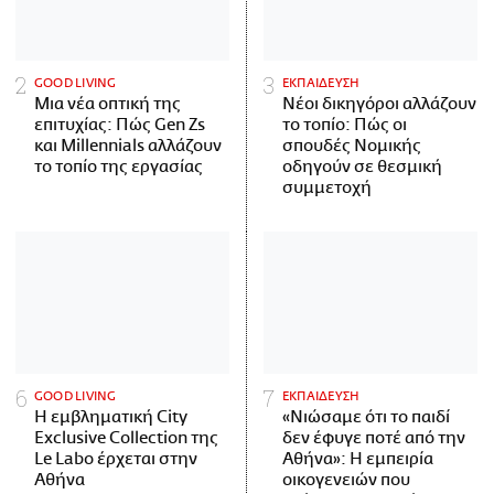
GOOD LIVING
ΕΚΠΑΙΔΕΥΣΗ
Μια νέα οπτική της
Νέοι δικηγόροι αλλάζουν
επιτυχίας: Πώς Gen Zs
το τοπίο: Πώς οι
και Millennials αλλάζουν
σπουδές Νομικής
το τοπίο της εργασίας
οδηγούν σε θεσμική
συμμετοχή
GOOD LIVING
ΕΚΠΑΙΔΕΥΣΗ
Η εμβληματική City
«Νιώσαμε ότι το παιδί
Exclusive Collection της
δεν έφυγε ποτέ από την
Le Labo έρχεται στην
Αθήνα»: Η εμπειρία
Αθήνα
οικογενειών που