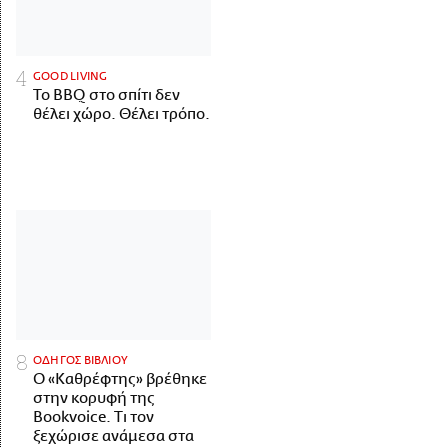
GOOD LIVING
Το BBQ στο σπίτι δεν
θέλει χώρο. Θέλει τρόπο.
ΟΔΗΓΟΣ ΒΙΒΛΙΟΥ
Ο «Καθρέφτης» βρέθηκε
στην κορυφή της
Bookvoice. Τι τον
ξεχώρισε ανάμεσα στα