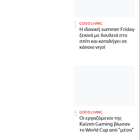
GOOD LIVING
Η ιδανική summer Friday
ξεκινά με δουλειά στο
σπίτι και καταλήγει σε
κάποιο νησί
GOOD LIVING
Οι εργαζόμενοι της
Kaizen Gaming βίωσαν
το World Cup από "μέσα"