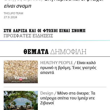
ΑΜΠΑ
είναι σνομπ
PRINT
THE LIFO TEAM
27.9.2024
ΣΤΗ ΛΑΡΙΣΑ ΚΑΙ ΟΙ ΦΤΩΧΟΙ ΕΙΝΑΙ ΣΝΟΜΠ
ΠΡΟΣΦΑΤΕΣ ΕΙΔΗΣΕΙΣ
ΔΗΜΟΦΙΛΗ
ΘΕΜΑΤΑ
HEALTHY PEOPLE
Είναι καλό
πρωινό η βρόμη; Ένας γιατρός
απαντά
Design
Μόνο στα όνειρα: Τα
υπέροχα σπίτια του Ιμπέρ ντε
Ζιβανσί