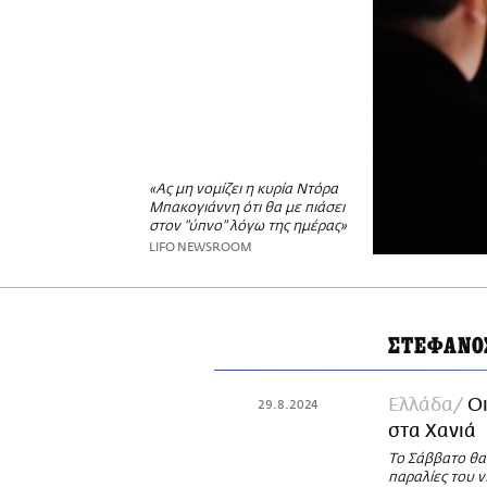
«Ας μη νομίζει η κυρία Ντόρα
Μπακογιάννη ότι θα με πιάσει
στον "ύπνο" λόγω της ημέρας»
LIFO NEWSROOM
ΣΤΕΦΑΝΟ
Ελλάδα
Οι
29.8.2024
στα Χανιά
Το Σάββατο θα 
παραλίες του 