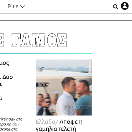
Plus
Θέματα
Συνεντεύξεις
Videos
Σ ΓΑΜΟΣ
τα
Αφιερώματα
Ζώδια
Εξομολογήσεις
Blogs
η
μος
Οι Αθηναίοι
Απώλειες
: Δύο
Lgbtqi+
ς
Επιλογές
ύ
ήχθησαν στο
Ελλάδα
Απόψε η
αρο Χανίων
γαμήλια τελετή
drone στο