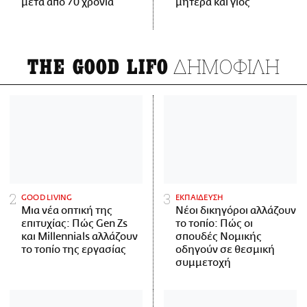
μετά από 70 χρόνια
μητέρα και γιος
ΔΗΜΟΦΙΛΗ
THE GOOD LIFO
GOOD LIVING
ΕΚΠΑΙΔΕΥΣΗ
Μια νέα οπτική της
Νέοι δικηγόροι αλλάζουν
επιτυχίας: Πώς Gen Zs
το τοπίο: Πώς οι
και Millennials αλλάζουν
σπουδές Νομικής
το τοπίο της εργασίας
οδηγούν σε θεσμική
συμμετοχή