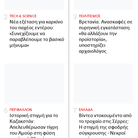
ΤECH & SCIENCE
ΠΟΛΙΤΙΣΜΟΣ
Νέα εξέταση για καρκίνο
Βρετανία: Ανασκαφές σε
του παχέος εντέρου:
πυρηνική εγκατάσταση
«Συνεχίζουμε να
«θα αλλάξουν την
παραβλέπουμε το βασικό
προϊστορία»,
μήνυμα»
υποστηρίζει
αρχαιολόγος
ΠΕΡΙΒΑΛΛΟΝ
ΕΛΛΑΔΑ
Ιστορική στιγμή για το
Βίντεο ντοκουμέντο από
Καζακστάν:
το τροχαίο στις Σέρρες:
Απελευθέρωσαν τίγρη
Η στιγμή της σφοδρής
του Αμούρ στη φύση
σύγκρουσης - Νεκροί