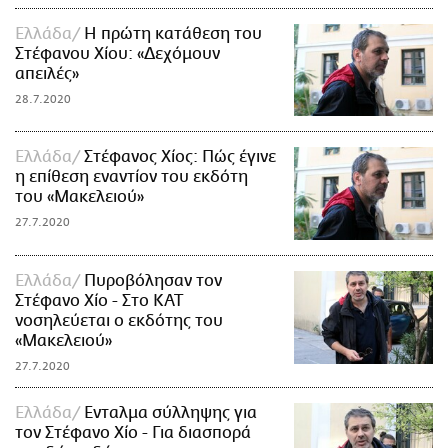
Ελλάδα
Η πρώτη κατάθεση του
Στέφανου Χίου: «Δεχόμουν
απειλές»
28.7.2020
Ελλάδα
Στέφανος Χίος: Πώς έγινε
η επίθεση εναντίον του εκδότη
του «Μακελειού»
27.7.2020
Ελλάδα
Πυροβόλησαν τον
Στέφανο Χίο - Στο ΚΑΤ
νοσηλεύεται ο εκδότης του
«Μακελειού»
27.7.2020
Ελλάδα
Ενταλμα σύλληψης για
τον Στέφανο Χίο - Για διασπορά