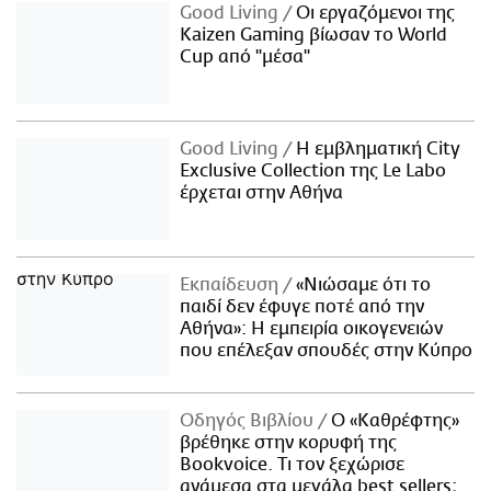
Good Living
Οι εργαζόμενοι της
Kaizen Gaming βίωσαν το World
Cup από "μέσα"
Good Living
Η εμβληματική City
Exclusive Collection της Le Labo
έρχεται στην Αθήνα
Εκπαίδευση
«Νιώσαμε ότι το
παιδί δεν έφυγε ποτέ από την
Αθήνα»: Η εμπειρία οικογενειών
που επέλεξαν σπουδές στην Κύπρο
Οδηγός Βιβλίου
Ο «Καθρέφτης»
βρέθηκε στην κορυφή της
Bookvoice. Τι τον ξεχώρισε
ανάμεσα στα μεγάλα best sellers;