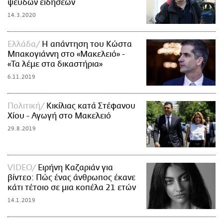
ψευδών ειδήσεων
14.3.2020
Ελλάδα
Η απάντηση του Κώστα
Μπακογιάννη στο «Μακελειό» -
«Τα λέμε στα δικαστήρια»
6.11.2019
Πολιτική
Κικίλιας κατά Στέφανου
Χίου - Αγωγή στο Μακελειό
29.8.2019
VIDEO
Ειρήνη Καζαριάν για
βίντεο: Πώς ένας άνθρωπος έκανε
κάτι τέτοιο σε μια κοπέλα 21 ετών
14.1.2019