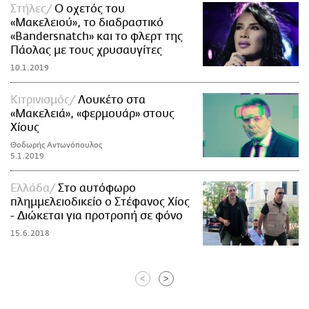
Στήλες
Ο οχετός του
«Μακελειού», το διαδραστικό
«Bandersnatch» και το φλερτ της
Πάολας με τους χρυσαυγίτες
10.1.2019
Κιτρινισμός
Λουκέτο στα
«Μακελειά», «φερμουάρ» στους
Χίους
Θοδωρής Αντωνόπουλος
5.1.2019
Ελλάδα
Στο αυτόφωρο
πλημμελειοδικείο ο Στέφανος Χίος
- Διώκεται για προτροπή σε φόνο
15.6.2018
<
>