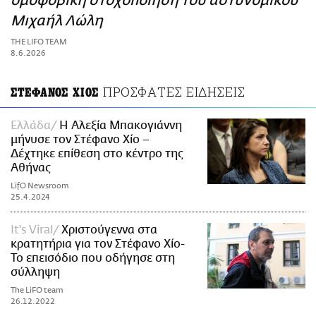
ομοφοβική στοχοποίηση του αστυνομικού
ΑΜΠΑ
Μιχαήλ Λώλη
PRINT
THE LIFO TEAM
8.6.2026
ΠΡΟΣΦΑΤΕΣ ΕΙΔΗΣΕΙΣ
ΣΤΕΦΑΝΟΣ ΧΙΟΣ
Ελλάδα
Η Αλεξία Μπακογιάννη
μήνυσε τον Στέφανο Χίο –
Δέχτηκε επίθεση στο κέντρο της
Αθήνας
LifO Newsroom
25.4.2024
It's Viral
Χριστούγεννα στα
κρατητήρια για τον Στέφανο Χίο-
Το επεισόδιο που οδήγησε στη
σύλληψη
The LiFO team
26.12.2022