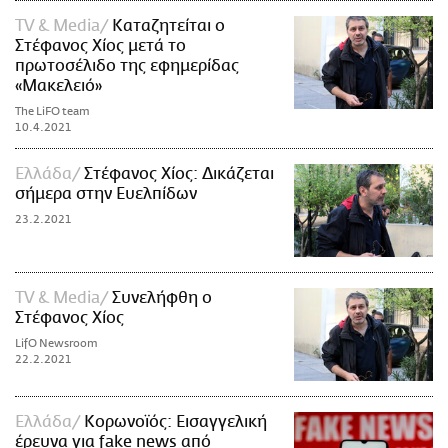
TV & Media
Καταζητείται ο
Στέφανος Χίος μετά το
πρωτοσέλιδο της εφημερίδας
«Μακελειό»
The LiFO team
10.4.2021
Ελλάδα
Στέφανος Χίος: Δικάζεται
σήμερα στην Ευελπίδων
23.2.2021
TV & Media
Συνελήφθη ο
Στέφανος Χίος
LifO Newsroom
22.2.2021
Ελλάδα
Κορωνοϊός: Εισαγγελική
έρευνα για fake news από