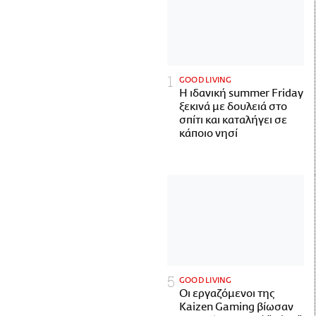
GOOD LIVING
Η ιδανική summer Friday
ξεκινά με δουλειά στο
σπίτι και καταλήγει σε
κάποιο νησί
GOOD LIVING
Οι εργαζόμενοι της
Kaizen Gaming βίωσαν