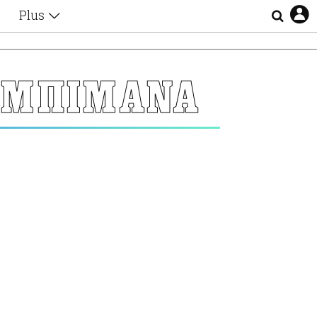
Plus
Θέματα
Συνεντεύξεις
Videos
ΑΜΠΙΜΑΝΑ
τα
Αφιερώματα
Ζώδια
Εξομολογήσεις
Blogs
η
Οι Αθηναίοι
Απώλειες
Lgbtqi+
Επιλογές