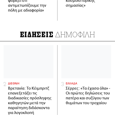
φοβίζει ότι
κοσμοϊστορικής
αντιμετωπίζουμε την
σημασίας»
πόλη με αδιαφορία»
ΔΗΜΟΦΙΛΗ
ΕΙΔΗΣΕΙΣ
ΔΙΕΘΝΗ
ΕΛΛΑΔΑ
Βρετανία: Το Κέιμπριτζ
Σέρρες: «Τα έχασα όλα» -
επανεξετάζει τις
Οι πρώτες δηλώσεις του
διαδικασίες πρόσληψης
πατέρα και συζύγου των
καθηγητών μετά την
θυμάτων του τροχαίου
παραίτηση διδάσκοντα
για λογοκλοπή