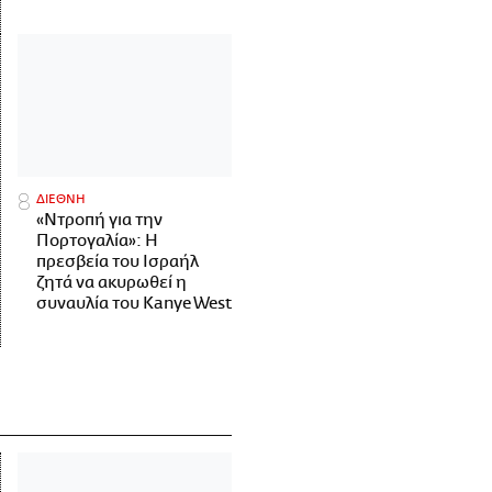
ΔΙΕΘΝΗ
«Ντροπή για την
Πορτογαλία»: Η
πρεσβεία του Ισραήλ
ζητά να ακυρωθεί η
συναυλία του Kanye West