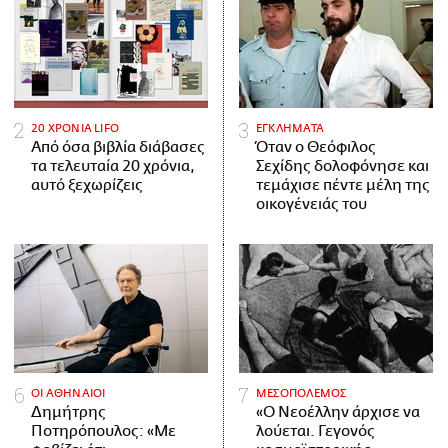
20 ΧΡΟΝΙΑ LIFO
ΕΓΚΛΗΜΑΤΑ
Από όσα βιβλία διάβασες
Όταν ο Θεόφιλος
τα τελευταία 20 χρόνια,
Σεχίδης δολοφόνησε και
αυτό ξεχωρίζεις
τεμάχισε πέντε μέλη της
οικογένειάς του
ΟΙ ΑΘΗΝΑΙΟΙ
ΜΕΣΟΠΟΛΕΜΟΣ
Δημήτρης
«Ο Νεοέλλην άρχισε να
Ποτηρόπουλος: «Με
λούεται. Γεγονός