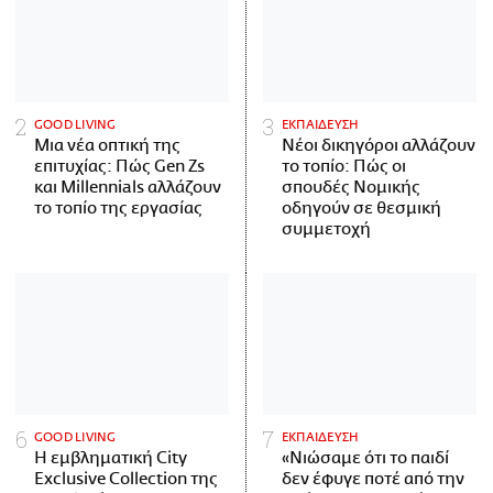
GOOD LIVING
ΕΚΠΑΙΔΕΥΣΗ
Μια νέα οπτική της
Νέοι δικηγόροι αλλάζουν
επιτυχίας: Πώς Gen Zs
το τοπίο: Πώς οι
και Millennials αλλάζουν
σπουδές Νομικής
το τοπίο της εργασίας
οδηγούν σε θεσμική
συμμετοχή
GOOD LIVING
ΕΚΠΑΙΔΕΥΣΗ
Η εμβληματική City
«Νιώσαμε ότι το παιδί
Exclusive Collection της
δεν έφυγε ποτέ από την