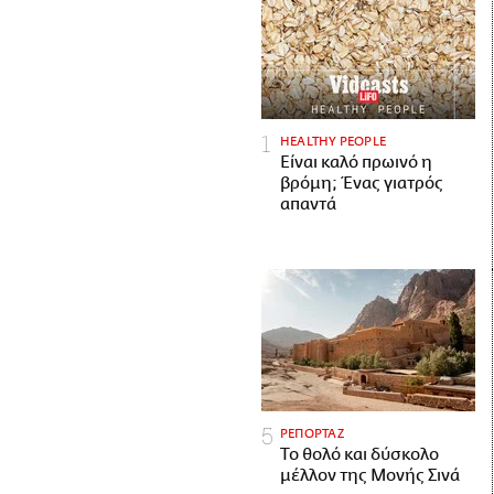
HEALTHY PEOPLE
Είναι καλό πρωινό η
βρόμη; Ένας γιατρός
απαντά
ΡΕΠΟΡΤΑΖ
Το θολό και δύσκολο
μέλλον της Μονής Σινά