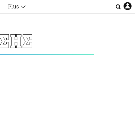
Plus
Θέματα
Συνεντεύξεις
Videos
ΣΗΣ
τα
Αφιερώματα
Ζώδια
Εξομολογήσεις
Blogs
η
Οι Αθηναίοι
Απώλειες
Lgbtqi+
Επιλογές