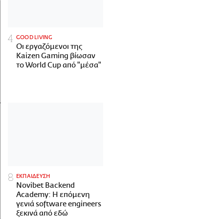
GOOD LIVING
Οι εργαζόμενοι της
Kaizen Gaming βίωσαν
το World Cup από "μέσα"
ΕΚΠΑΙΔΕΥΣΗ
Novibet Backend
Academy: Η επόμενη
γενιά software engineers
ξεκινά από εδώ