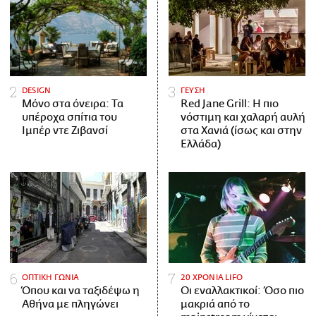
DESIGN
ΓΕΥΣΗ
Μόνο στα όνειρα: Τα
Red Jane Grill: Η πιο
υπέροχα σπίτια του
νόστιμη και χαλαρή αυλή
Ιμπέρ ντε Ζιβανσί
στα Χανιά (ίσως και στην
Ελλάδα)
ΟΠΤΙΚΗ ΓΩΝΙΑ
20 ΧΡΟΝΙΑ LIFO
Όπου και να ταξιδέψω η
Οι εναλλακτικοί: Όσο πιο
Αθήνα με πληγώνει
μακριά από το