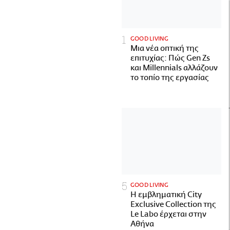
GOOD LIVING
Μια νέα οπτική της
επιτυχίας: Πώς Gen Zs
και Millennials αλλάζουν
το τοπίο της εργασίας
GOOD LIVING
Η εμβληματική City
Exclusive Collection της
Le Labo έρχεται στην
Αθήνα