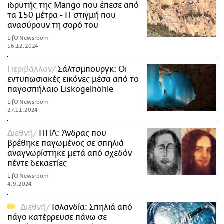
ιδρυτής της Mangο που έπεσε από
τα 150 μέτρα - Η στιγμή που
ανασύρουν τη σορό του
LifO Newsroom
16.12.2024
Περιβάλλον
Σάλτσμπουργκ: Οι
εντυπωσιακές εικόνες μέσα από το
παγοσπήλαιο Eiskogelhöhle
LifO Newsroom
27.11.2024
Διεθνή
ΗΠΑ: Άνδρας που
βρέθηκε παγωμένος σε σπηλιά
αναγνωρίστηκε μετά από σχεδόν
πέντε δεκαετίες
LifO Newsroom
4.9.2024
Διεθνή
Ισλανδία: Σπηλιά από
πάγο κατέρρευσε πάνω σε