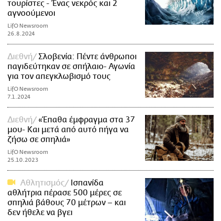
τουρίστες - Ένας νεκρός και 2
αγνοούμενοι
LifO Newsroom
26.8.2024
Διεθνή
Σλοβενία: Πέντε άνθρωποι
παγιδεύτηκαν σε σπήλαιο- Αγωνία
για τον απεγκλωβισμό τους
LifO Newsroom
7.1.2024
Διεθνή
«Έπαθα έμφραγμα στα 37
μου- Και μετά από αυτό πήγα να
ζήσω σε σπηλιά»
LifO Newsroom
25.10.2023
Αθλητισμός
Ισπανίδα
αθλήτρια πέρασε 500 μέρες σε
σπηλιά βάθους 70 μέτρων – και
δεν ήθελε να βγει