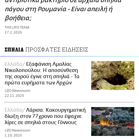
αντιβιοτικά βακτήριο σε αρχαία σπηλιά
ΑΜΠΑ
πάγου στη Ρουμανία - Είναι απειλή ή
PRINT
βοήθεια;
THE LIFO TEAM
17.2.2026
ΠΡΟΣΦΑΤΕΣ ΕΙΔΗΣΕΙΣ
ΣΠΗΛΙΑ
Ελλάδα
Εξαφάνιση Αμαλίας
Νικολοπούλου: Η αποσύνθεση
της σορού έγινε στη σπηλιά - Τα
πρώτα ευρήματα των Αρχών
LifO Newsroom
22.11.2025
Ελλάδα
Λάρισα: Κακουργηματική
δίωξη στον 77χρονο που έψαχνε
λίρες σε σπηλιά στους Γόννους
LifO Newsroom
1.10.2025