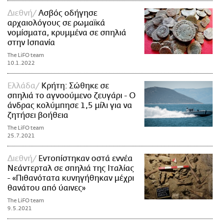
Διεθνή
Ασβός οδήγησε
αρχαιολόγους σε ρωμαϊκά
νομίσματα, κρυμμένα σε σπηλιά
στην Ισπανία
The LiFO team
10.1.2022
Ελλάδα
Κρήτη: Σώθηκε σε
σπηλιά το αγνοούμενο ζευγάρι - Ο
άνδρας κολύμπησε 1,5 μίλι για να
ζητήσει βοήθεια
The LiFO team
25.7.2021
Διεθνή
Εντοπίστηκαν οστά εννέα
Νεάντερταλ σε σπηλιά της Ιταλίας
- «Πιθανότατα κυνηγήθηκαν μέχρι
θανάτου από ύαινες»
The LiFO team
9.5.2021