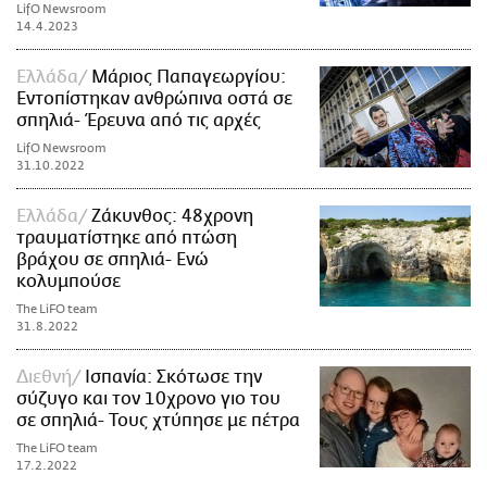
LifO Newsroom
14.4.2023
Ελλάδα
Μάριος Παπαγεωργίου:
Εντοπίστηκαν ανθρώπινα οστά σε
σπηλιά- Έρευνα από τις αρχές
LifO Newsroom
31.10.2022
Ελλάδα
Ζάκυνθος: 48χρονη
τραυματίστηκε από πτώση
βράχου σε σπηλιά- Ενώ
κολυμπούσε
The LiFO team
31.8.2022
Διεθνή
Ισπανία: Σκότωσε την
σύζυγο και τον 10χρονο γιο του
σε σπηλιά- Τους χτύπησε με πέτρα
The LiFO team
17.2.2022