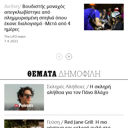
Διεθνή
Βουδιστής μοναχός
απεγκλωβίστηκε από
πλημμυρισμένη σπηλιά όπου
έκανε διαλογισμό -Μετά από 4
ημέρες
The LiFO team
7.4.2021
<
>
ΔΗΜΟΦΙΛΗ
ΘΕΜΑΤΑ
Σκληρές Αλήθειες
H σκληρή
αλήθεια για τον Πάνο Βλάχο
Γεύση
Red Jane Grill: Η πιο
νόστιμη και χαλαρή αυλή στα