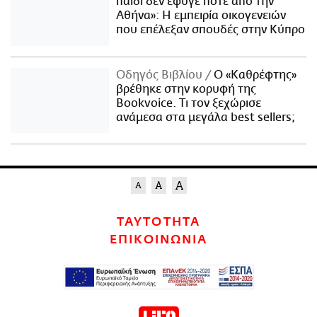
παιδί δεν έφυγε ποτέ από την
Αθήνα»: Η εμπειρία οικογενειών
που επέλεξαν σπουδές στην Κύπρο
Οδηγός Βιβλίου
Ο «Καθρέφτης»
βρέθηκε στην κορυφή της
Bookvoice. Τι τον ξεχώρισε
ανάμεσα στα μεγάλα best sellers;
ΤΑΥΤΟΤΗΤΑ
ΕΠΙΚΟΙΝΩΝΙΑ