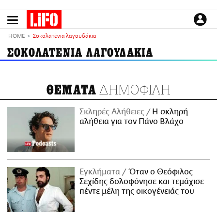
Παράκαμψη
προς
το
ΕΙΔΗΣΕΙΣ
κυρίως
HOME
Σοκολατένια λαγουδάκια
περιεχόμενο
CULTURE
ΣΟΚΟΛΑΤΕΝΙΑ ΛΑΓΟΥΔΑΚΙΑ
ΑΠΟΨΕΙΣ
ΤΡΟΠΟΣ ΖΩΗΣ
ΔΗΜΟΦΙΛΗ
ΘΕΜΑΤΑ
PODCASTS
Plus
Σκληρές Αλήθειες
H σκληρή
αλήθεια για τον Πάνο Βλάχο
LIFO SHOP
NEWSLETTER
Εγκλήματα
Όταν ο Θεόφιλος
ΜΙΚΡΟΠΡΑΓΜΑΤΑ
Σεχίδης δολοφόνησε και τεμάχισε
THE GOOD LIFO
πέντε μέλη της οικογένειάς του
LIFOLAND
CITY GUIDE