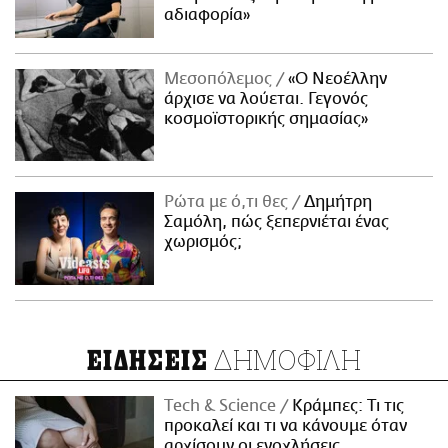
αδιαφορία»
Μεσοπόλεμος
«Ο Νεοέλλην
άρχισε να λούεται. Γεγονός
κοσμοϊστορικής σημασίας»
Ρώτα με ό,τι θες
Δημήτρη
Σαμόλη, πώς ξεπερνιέται ένας
χωρισμός;
ΔΗΜΟΦΙΛΗ
ΕΙΔΗΣΕΙΣ
Τech & Science
Κράμπες: Τι τις
προκαλεί και τι να κάνουμε όταν
αρχίσουν οι ενοχλήσεις