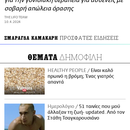
για την γονιδιακή θεραπεία για ασθενείς με
ΑΜΠΑ
σοβαρή απώλεια όρασης
PRINT
THE LIFO TEAM
10.4.2024
ΠΡΟΣΦΑΤΕΣ ΕΙΔΗΣΕΙΣ
ΣΜΑΡΑΓΔΑ ΚΑΜΑΚΑΡΗ
ΔΗΜΟΦΙΛΗ
ΘΕΜΑΤΑ
HEALTHY PEOPLE
Είναι καλό
πρωινό η βρόμη; Ένας γιατρός
απαντά
Ημερολόγιο
51 ταινίες που μού
άλλαξαν τη ζωή- updated. Aπό τον
Στάθη Τσαγκαρουσιάνο