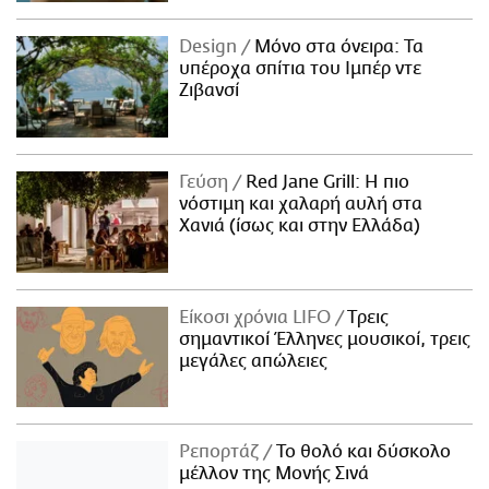
Design
Μόνο στα όνειρα: Τα
υπέροχα σπίτια του Ιμπέρ ντε
Ζιβανσί
Γεύση
Red Jane Grill: Η πιο
νόστιμη και χαλαρή αυλή στα
Χανιά (ίσως και στην Ελλάδα)
Είκοσι χρόνια LIFO
Tρεις
σημαντικοί Έλληνες μουσικοί, τρεις
μεγάλες απώλειες
Ρεπορτάζ
Το θολό και δύσκολο
μέλλον της Μονής Σινά