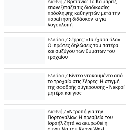
Διεθνή
Βρετανία: Το Κέιμπριτζ
επανεξετάζει τις διαδικασίες
πρόσληψης καθηγητών μετά την
παραίτηση διδάσκοντα για
λογοκλοπή
Ελλάδα
Σέρρες: «Τα έχασα όλα» -
Οι πρώτες δηλώσεις του πατέρα
και συζύγου των θυμάτων του
τροχαίου
Ελλάδα
Βίντεο ντοκουμέντο από
το τροχαίο στις Σέρρες: Η στιγμή
της σφοδρής σύγκρουσης - Νεκροί
μητέρα και γιος
Διεθνή
«Ντροπή για την
Πορτογαλία»: Η πρεσβεία του
Ισραήλ ζητά να ακυρωθεί η
συναυλία του Kanye West