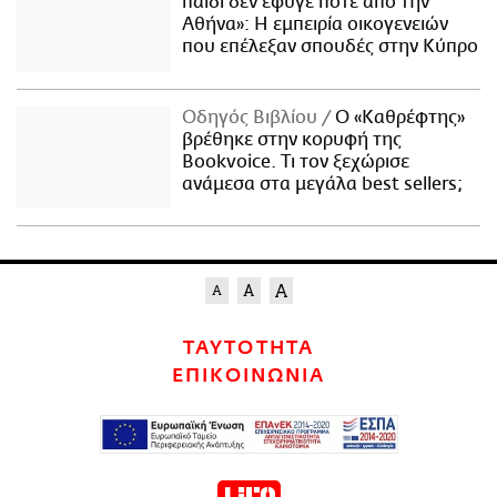
παιδί δεν έφυγε ποτέ από την
Αθήνα»: Η εμπειρία οικογενειών
που επέλεξαν σπουδές στην Κύπρο
Οδηγός Βιβλίου
Ο «Καθρέφτης»
βρέθηκε στην κορυφή της
Bookvoice. Τι τον ξεχώρισε
ανάμεσα στα μεγάλα best sellers;
ΤΑΥΤΟΤΗΤΑ
ΕΠΙΚΟΙΝΩΝΙΑ