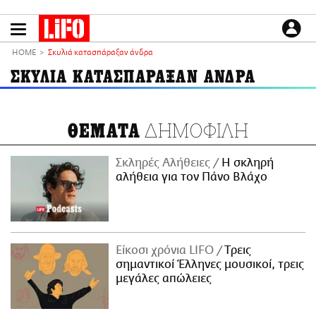
Παράκαμψη
προς
το
ΕΙΔΗΣΕΙΣ
κυρίως
HOME
Σκυλιά κατασπάραξαν άνδρα
περιεχόμενο
CULTURE
ΣΚΥΛΙΑ ΚΑΤΑΣΠΑΡΑΞΑΝ ΑΝΔΡΑ
ΑΠΟΨΕΙΣ
ΤΡΟΠΟΣ ΖΩΗΣ
ΔΗΜΟΦΙΛΗ
ΘΕΜΑΤΑ
PODCASTS
Plus
Σκληρές Αλήθειες
H σκληρή
αλήθεια για τον Πάνο Βλάχο
LIFO SHOP
NEWSLETTER
Είκοσι χρόνια LIFO
Tρεις
ΜΙΚΡΟΠΡΑΓΜΑΤΑ
σημαντικοί Έλληνες μουσικοί, τρεις
THE GOOD LIFO
μεγάλες απώλειες
LIFOLAND
CITY GUIDE