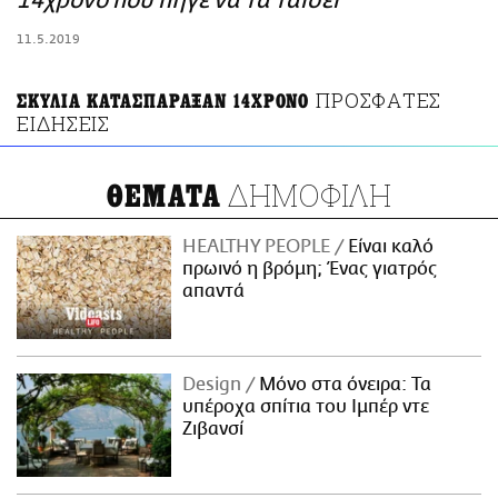
14χρονο που πήγε να τα ταΐσει
ΑΜΠΑ
11.5.2019
PRINT
ΠΡΟΣΦΑΤΕΣ
ΣΚΥΛΙΑ ΚΑΤΑΣΠΑΡΑΞΑΝ 14ΧΡΟΝΟ
ΕΙΔΗΣΕΙΣ
ΔΗΜΟΦΙΛΗ
ΘΕΜΑΤΑ
HEALTHY PEOPLE
Είναι καλό
πρωινό η βρόμη; Ένας γιατρός
απαντά
Design
Μόνο στα όνειρα: Τα
υπέροχα σπίτια του Ιμπέρ ντε
Ζιβανσί