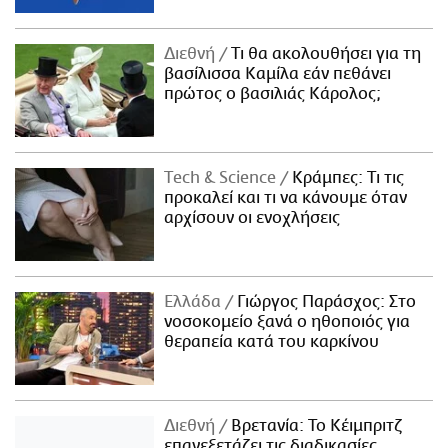
Διεθνή
Τι θα ακολουθήσει για τη
βασίλισσα Καμίλα εάν πεθάνει
πρώτος ο βασιλιάς Κάρολος;
Τech & Science
Κράμπες: Τι τις
προκαλεί και τι να κάνουμε όταν
αρχίσουν οι ενοχλήσεις
Ελλάδα
Γιώργος Παράσχος: Στο
νοσοκομείο ξανά ο ηθοποιός για
θεραπεία κατά του καρκίνου
Διεθνή
Βρετανία: Το Κέιμπριτζ
επανεξετάζει τις διαδικασίες