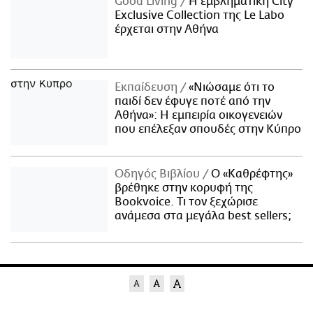
Good Living
Η εμβληματική City
Exclusive Collection της Le Labo
έρχεται στην Αθήνα
Εκπαίδευση
«Νιώσαμε ότι το
παιδί δεν έφυγε ποτέ από την
Αθήνα»: Η εμπειρία οικογενειών
που επέλεξαν σπουδές στην Κύπρο
Οδηγός Βιβλίου
Ο «Καθρέφτης»
βρέθηκε στην κορυφή της
Bookvoice. Τι τον ξεχώρισε
ανάμεσα στα μεγάλα best sellers;