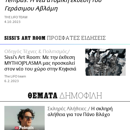
Tempus: Η νέα ατομική έκθεση του
ΑΜΠΑ
Γεράσιμου Αβλάμη
PRINT
THE LIFO TEAM
4.10.2023
ΠΡΟΣΦΑΤΕΣ ΕΙΔΗΣΕΙΣ
SISSI'S ART ROOM
Οδηγός Τέχνες & Πολιτισμός
Sissi’s Art Room: Με την έκθεση
MYTHO|PLASMA μας προσκαλεί
στον νέο του χώρο στην Κηφισιά
The LiFO team
6.2.2023
ΔΗΜΟΦΙΛΗ
ΘΕΜΑΤΑ
Σκληρές Αλήθειες
H σκληρή
αλήθεια για τον Πάνο Βλάχο