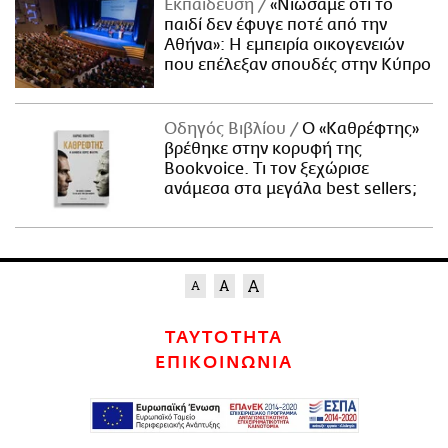
Εκπαίδευση
«Νιώσαμε ότι το
παιδί δεν έφυγε ποτέ από την
Αθήνα»: Η εμπειρία οικογενειών
που επέλεξαν σπουδές στην Κύπρο
Οδηγός Βιβλίου
Ο «Καθρέφτης»
βρέθηκε στην κορυφή της
Bookvoice. Τι τον ξεχώρισε
ανάμεσα στα μεγάλα best sellers;
ΤΑΥΤΟΤΗΤΑ
ΕΠΙΚΟΙΝΩΝΙΑ