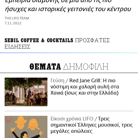
Εμπειρία διαμονής σε μία από τις πιο
ΑΜΠΑ
ήσυχες και ιστορικές γειτονιές του κέντρου
PRINT
THE LIFO TEAM
7.11.2022
ΠΡΟΣΦΑΤΕΣ
SEBIL COFFEE & COCKTAILS
ΕΙΔΗΣΕΙΣ
ΔΗΜΟΦΙΛΗ
ΘΕΜΑΤΑ
Γεύση
Red Jane Grill: Η πιο
νόστιμη και χαλαρή αυλή στα
Χανιά (ίσως και στην Ελλάδα)
Είκοσι χρόνια LIFO
Tρεις
σημαντικοί Έλληνες μουσικοί, τρεις
μεγάλες απώλειες