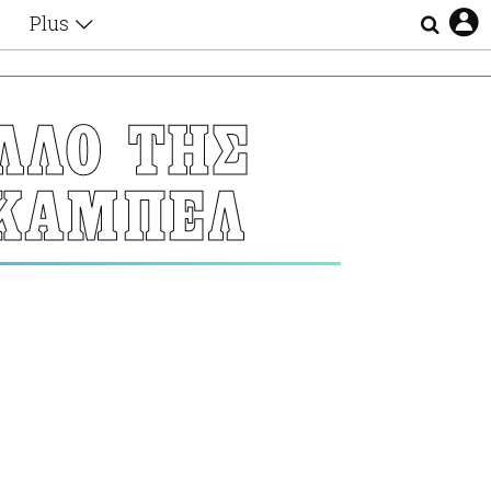
Plus
Θέματα
Συνεντεύξεις
Videos
ΛΛΟ ΤΗΣ
τα
Αφιερώματα
Ζώδια
 ΚΑΜΠΕΛ
Εξομολογήσεις
Blogs
η
Οι Αθηναίοι
Απώλειες
Lgbtqi+
Επιλογές