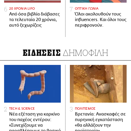
20 ΧΡΟΝΙΑ LIFO
ΟΠΤΙΚΗ ΓΩΝΙΑ
Από όσα βιβλία διάβασες
Όλοι ακολουθούν τους
τα τελευταία 20 χρόνια,
influencers. Και όλοι τους
αυτό ξεχωρίζεις
περιφρονούν.
ΔΗΜΟΦΙΛΗ
ΕΙΔΗΣΕΙΣ
ΤECH & SCIENCE
ΠΟΛΙΤΙΣΜΟΣ
Νέα εξέταση για καρκίνο
Βρετανία: Ανασκαφές σε
του παχέος εντέρου:
πυρηνική εγκατάσταση
«Συνεχίζουμε να
«θα αλλάξουν την
παραβλέπουμε το βασικό
προϊστορία»,