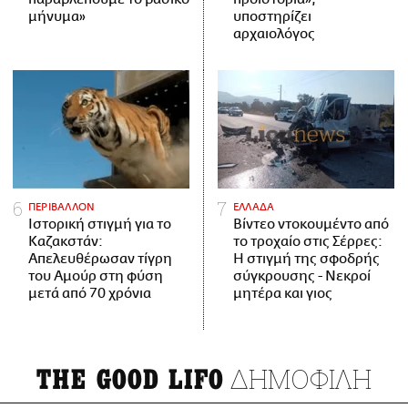
μήνυμα»
υποστηρίζει
αρχαιολόγος
ΠΕΡΙΒΑΛΛΟΝ
ΕΛΛΑΔΑ
Ιστορική στιγμή για το
Βίντεο ντοκουμέντο από
Καζακστάν:
το τροχαίο στις Σέρρες:
Απελευθέρωσαν τίγρη
Η στιγμή της σφοδρής
του Αμούρ στη φύση
σύγκρουσης - Νεκροί
μετά από 70 χρόνια
μητέρα και γιος
ΔΗΜΟΦΙΛΗ
THE GOOD LIFO