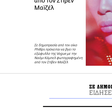
από τον Στίβεν
Μαϊζέλ
Σε δημοπρασία από τον οίκο
Phillips πρόκειται να βγει το
εξώφυλλο της Vogue με την
Ναόμι Κάμπελ φωτογραφημένη
από τον Στίβεν Μαϊζέλ
ΣΕ ΔΗΜΟ
ΕΙΔΗΣΕ