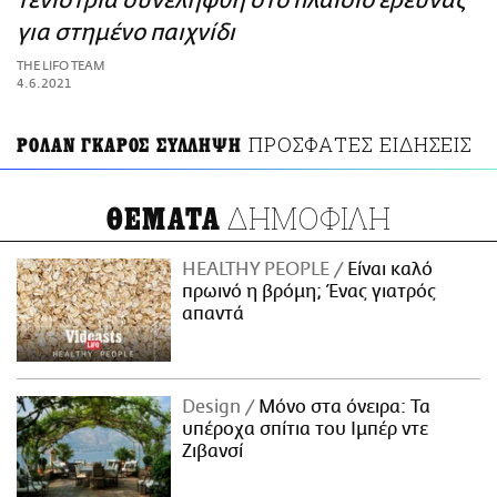
τενίστρια συνελήφθη στο πλαίσιο έρευνας
ΑΜΠΑ
για στημένο παιχνίδι
PRINT
THE LIFO TEAM
4.6.2021
ΠΡΟΣΦΑΤΕΣ ΕΙΔΗΣΕΙΣ
ΡΟΛΑΝ ΓΚΑΡΟΣ ΣΥΛΛΗΨΗ
ΔΗΜΟΦΙΛΗ
ΘΕΜΑΤΑ
HEALTHY PEOPLE
Είναι καλό
πρωινό η βρόμη; Ένας γιατρός
απαντά
Design
Μόνο στα όνειρα: Τα
υπέροχα σπίτια του Ιμπέρ ντε
Ζιβανσί