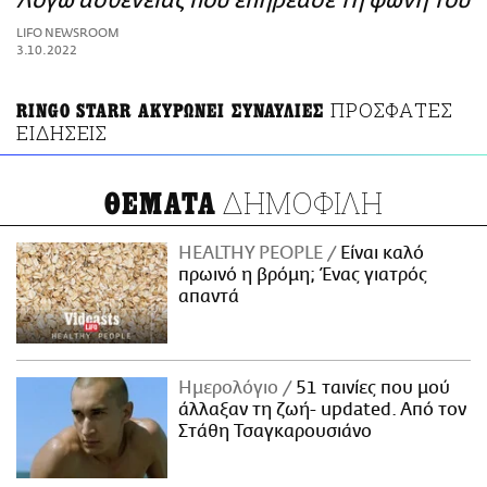
Λόγω ασθένειας που επηρέασε τη φωνή του
ΑΜΠΑ
LIFO NEWSROOM
PRINT
3.10.2022
ΠΡΟΣΦΑΤΕΣ
RINGO STARR ΑΚΥΡΩΝΕΙ ΣΥΝΑΥΛΙΕΣ
ΕΙΔΗΣΕΙΣ
ΔΗΜΟΦΙΛΗ
ΘΕΜΑΤΑ
HEALTHY PEOPLE
Είναι καλό
πρωινό η βρόμη; Ένας γιατρός
απαντά
Ημερολόγιο
51 ταινίες που μού
άλλαξαν τη ζωή- updated. Aπό τον
Στάθη Τσαγκαρουσιάνο