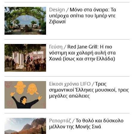
Design
Μόνο στα όνειρα: Τα
υπέροχα σπίτια του Ιμπέρ ντε
Ζιβανσί
Γεύση
Red Jane Grill: Η πιο
νόστιμη και χαλαρή αυλή στα
Χανιά (ίσως και στην Ελλάδα)
Είκοσι χρόνια LIFO
Tρεις
σημαντικοί Έλληνες μουσικοί, τρεις
μεγάλες απώλειες
Ρεπορτάζ
Το θολό και δύσκολο
μέλλον της Μονής Σινά