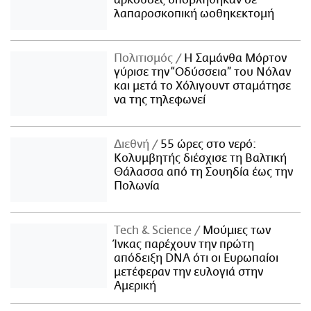
αρκούδες υποβλήθηκαν σε
λαπαροσκοπική ωοθηκεκτομή
Πολιτισμός
Η Σαμάνθα Μόρτον
γύρισε την “Οδύσσεια” του Νόλαν
και μετά το Χόλιγουντ σταμάτησε
να της τηλεφωνεί
Διεθνή
55 ώρες στο νερό:
Κολυμβητής διέσχισε τη Βαλτική
Θάλασσα από τη Σουηδία έως την
Πολωνία
Τech & Science
Μούμιες των
Ίνκας παρέχουν την πρώτη
απόδειξη DNA ότι οι Ευρωπαίοι
μετέφεραν την ευλογιά στην
Αμερική