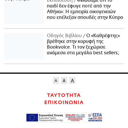
Εκπαίδευση
«Νιώσαμε ότι το
παιδί δεν έφυγε ποτέ από την
Αθήνα»: Η εμπειρία οικογενειών
που επέλεξαν σπουδές στην Κύπρο
Οδηγός Βιβλίου
Ο «Καθρέφτης»
βρέθηκε στην κορυφή της
Bookvoice. Τι τον ξεχώρισε
ανάμεσα στα μεγάλα best sellers;
ΤΑΥΤΟΤΗΤΑ
ΕΠΙΚΟΙΝΩΝΙΑ