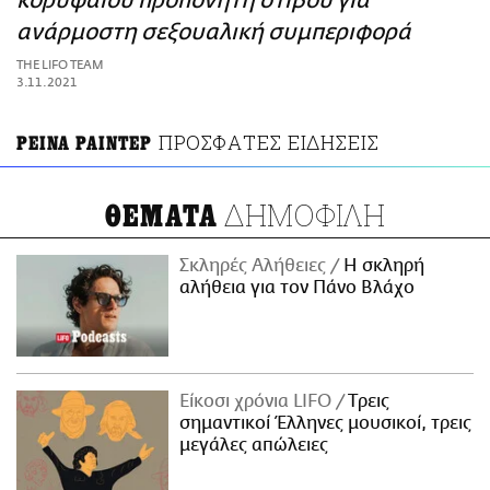
κορυφαίου προπονητή στίβου για
ΑΜΠΑ
ανάρμοστη σεξουαλική συμπεριφορά
PRINT
THE LIFO TEAM
3.11.2021
ΠΡΟΣΦΑΤΕΣ ΕΙΔΗΣΕΙΣ
ΡΕΙΝΑ ΡΑΙΝΤΕΡ
ΔΗΜΟΦΙΛΗ
ΘΕΜΑΤΑ
Σκληρές Αλήθειες
H σκληρή
αλήθεια για τον Πάνο Βλάχο
Είκοσι χρόνια LIFO
Tρεις
σημαντικοί Έλληνες μουσικοί, τρεις
μεγάλες απώλειες