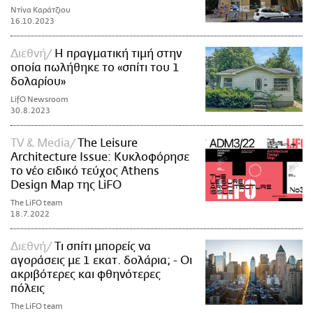
Ντίνα Καράτζιου
16.10.2023
Διεθνή
Η πραγματική τιμή στην
οποία πωλήθηκε το «σπίτι του 1
δολαρίου»
LifO Newsroom
30.8.2023
TV & Media
The Leisure
Architecture Issue: Κυκλοφόρησε
το νέο ειδικό τεύχος Athens
Design Map της LiFO
The LiFO team
18.7.2022
Διεθνή
Τι σπίτι μπορείς να
αγοράσεις με 1 εκατ. δολάρια; - Οι
ακριβότερες και φθηνότερες
πόλεις
The LiFO team