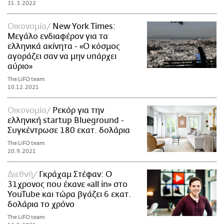
31.3.2022
Οικονομία
New York Times:
Μεγάλο ενδιαφέρον για τα
ελληνικά ακίνητα - «Ο κόσμος
αγοράζει σαν να μην υπάρχει
αύριο»
The LiFO team
10.12.2021
Οικονομία
Ρεκόρ για την
ελληνική startup Blueground -
Συγκέντρωσε 180 εκατ. δολάρια
The LiFO team
20.9.2021
Διεθνή
Γκράχαμ Στέφαν: O
31χρονος που έκανε «all in» στο
YouTube και τώρα βγάζει 6 εκατ.
δολάρια το χρόνο
The LiFO team