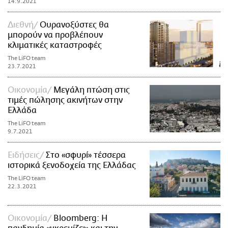
14.9.2021
Διεθνή
Ουρανοξύστες θα
μπορούν να προβλέπουν
κλιματικές καταστροφές
The LiFO team
23.7.2021
Οικονομία
Μεγάλη πτώση στις
τιμές πώλησης ακινήτων στην
Ελλάδα
The LiFO team
9.7.2021
Ειδήσεις
Στο «σφυρί» τέσσερα
ιστορικά ξενοδοχεία της Ελλάδας
The LiFO team
22.3.2021
Οικονομία
Bloomberg: H