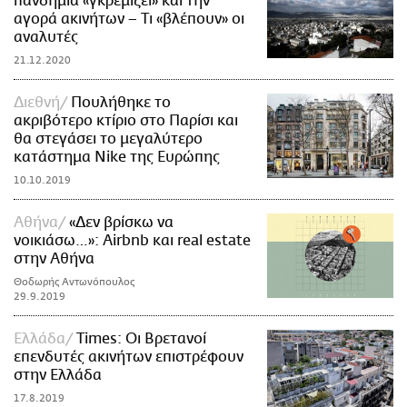
πανδημία «γκρεμίζει» και την
αγορά ακινήτων – Τι «βλέπουν» οι
αναλυτές
21.12.2020
Διεθνή
Πουλήθηκε το
ακριβότερο κτίριο στο Παρίσι και
θα στεγάσει το μεγαλύτερο
κατάστημα Nike της Ευρώπης
10.10.2019
Αθήνα
«Δεν βρίσκω να
νοικιάσω…»: Airbnb και real estate
στην Αθήνα
Θοδωρής Αντωνόπουλος
29.9.2019
Ελλάδα
Times: Oι Βρετανοί
επενδυτές ακινήτων επιστρέφουν
στην Ελλάδα
17.8.2019