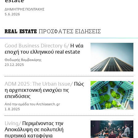
estate
ΑΜΠΑ
ΔΗΜΗΤΡΗΣ ΠΟΛΙΤΑΚΗΣ
PRINT
5.6.2026
ΠΡΟΣΦΑΤΕΣ ΕΙΔΗΣΕΙΣ
REAL ESTATE
Good Business Directory 6
Η νέα
εποχή του ελληνικού real estate
Θοδωρής Βαμβακάρης
23.12.2025
ADM 2025: The Urban Issue
Πώς
η αρχιτεκτονική ενισχύει τις
επενδύσεις
Από την ομάδα του Archisearch.gr
1.8.2025
Living
Περιμένοντας την
Αποκάλυψη σε πολυτελή
πυρηνικά καταφύγια