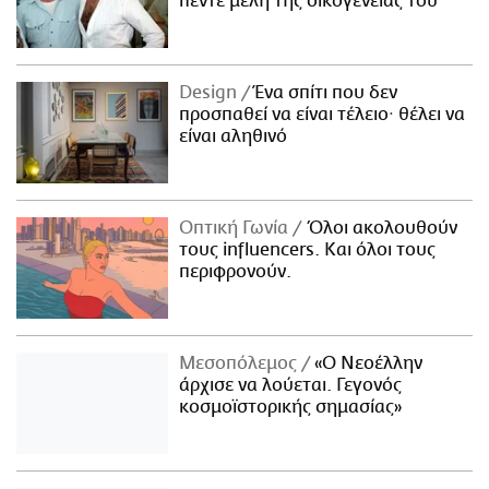
πέντε μέλη της οικογένειάς του
Design
Ένα σπίτι που δεν
προσπαθεί να είναι τέλειο· θέλει να
είναι αληθινό
Οπτική Γωνία
Όλοι ακολουθούν
τους influencers. Και όλοι τους
περιφρονούν.
Μεσοπόλεμος
«Ο Νεοέλλην
άρχισε να λούεται. Γεγονός
κοσμοϊστορικής σημασίας»