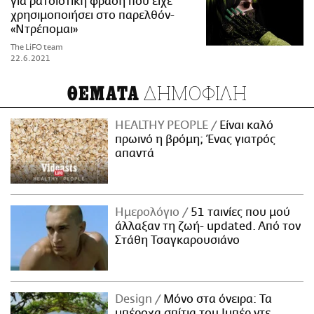
για ρατσιστική φράση που είχε
χρησιμοποιήσει στο παρελθόν-
«Ντρέπομαι»
The LiFO team
22.6.2021
ΔΗΜΟΦΙΛΗ
ΘΕΜΑΤΑ
HEALTHY PEOPLE
Είναι καλό
πρωινό η βρόμη; Ένας γιατρός
απαντά
Ημερολόγιο
51 ταινίες που μού
άλλαξαν τη ζωή- updated. Aπό τον
Στάθη Τσαγκαρουσιάνο
Design
Μόνο στα όνειρα: Τα
υπέροχα σπίτια του Ιμπέρ ντε