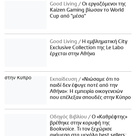
Good Living
Οι εργαζόμενοι της
Kaizen Gaming βίωσαν το World
Cup από "μέσα"
Good Living
Η εμβληματική City
Exclusive Collection της Le Labo
έρχεται στην Αθήνα
Εκπαίδευση
«Νιώσαμε ότι το
παιδί δεν έφυγε ποτέ από την
Αθήνα»: Η εμπειρία οικογενειών
που επέλεξαν σπουδές στην Κύπρο
Οδηγός Βιβλίου
Ο «Καθρέφτης»
βρέθηκε στην κορυφή της
Bookvoice. Τι τον ξεχώρισε
ανάμεσα στα μεγάλα best sellers;