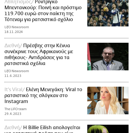
Αθλητισμός
Ροντρίγκο
Μπεντανκούρ: Ποινή και πρόστιμο
119.700 ευρώ στον παίκτη της
Τότεναμ για ρατσιστικό σχόλιο
LifO Newsroom
18.11.2024
Διεθνή
Πρέσβης στην Κένυα
συνέκρινε τους Αφρικανούς με
πιθήκους- Αντιδράσεις για τα
ρατσιστικά σχόλια
LifO Newsroom
11.6.2023
It's Viral
Ελένη Μενεγάκη: Viral το
ρατσιστικό της σλόγκαν στο
Instagram
The LiFO team
29.4.2023
Διεθνή
H Billie Eilish απολογείται