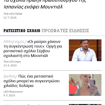
τα σχόλια πρώην πρωθυπουργού της
ΑΜΠΑ
Ισπανίας ενόψει Μουντιάλ
PRINT
THE LIFO TEAM
12.7.2026
ΠΡΟΣΦΑΤΕΣ ΕΙΔΗΣΕΙΣ
ΡΑΤΣΙΣΤΙΚΟ ΣΧΟΛΙΟ
Αθλητισμός
«Οι μαύροι χάνουν
τη συγκέντρωσή τους»: Οργή για
ρατσιστικό σχόλιο Σέρβου
σχολιαστή στο Μουντιάλ
The LiFO team
23.6.2026
Διεθνή
Πώς ένα ρατσιστικό
σχόλιο μπορεί να συγκεντρώσει
χιλιάδες δολάρια
LifO Newsroom
9.5.2025