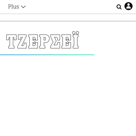
Plus
Θέματα
Συνεντεύξεις
Videos
 ΤΖΕΡΣΕΪ
τα
Αφιερώματα
Ζώδια
Εξομολογήσεις
Blogs
η
Οι Αθηναίοι
Απώλειες
Lgbtqi+
Επιλογές