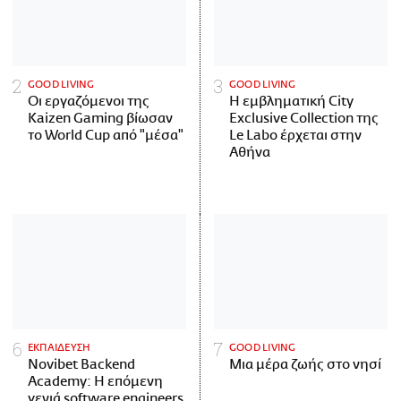
GOOD LIVING
GOOD LIVING
Οι εργαζόμενοι της
Η εμβληματική City
Kaizen Gaming βίωσαν
Exclusive Collection της
το World Cup από "μέσα"
Le Labo έρχεται στην
Αθήνα
ΕΚΠΑΙΔΕΥΣΗ
GOOD LIVING
Novibet Backend
Μια μέρα ζωής στο νησί
Academy: Η επόμενη
γενιά software engineers