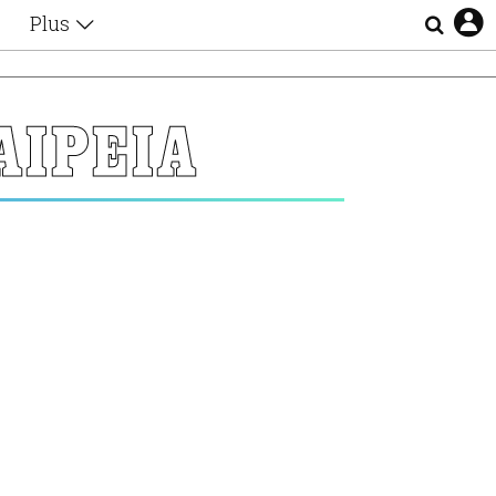
Plus
Θέματα
Συνεντεύξεις
Videos
ΑΙΡΕΙΑ
τα
Αφιερώματα
Ζώδια
Εξομολογήσεις
Blogs
η
Οι Αθηναίοι
Απώλειες
Lgbtqi+
Επιλογές