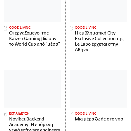
GOOD LIVING
GOOD LIVING
Οι εργαζόμενοι της
Η εμβληματική City
Kaizen Gaming βίωσαν
Exclusive Collection της
το World Cup από "μέσα"
Le Labo έρχεται στην
Αθήνα
ΕΚΠΑΙΔΕΥΣΗ
GOOD LIVING
Novibet Backend
Μια μέρα ζωής στο νησί
Academy: Η επόμενη
γενιά software engineers