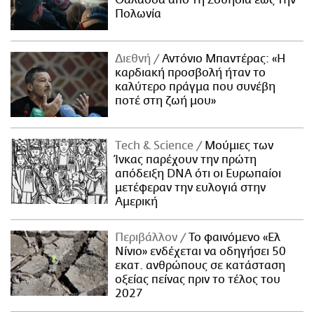
Θάλασσα από τη Σουηδία έως την
Πολωνία
Διεθνή
Αντόνιο Μπαντέρας: «Η
καρδιακή προσβολή ήταν το
καλύτερο πράγμα που συνέβη
ποτέ στη ζωή μου»
Τech & Science
Μούμιες των
Ίνκας παρέχουν την πρώτη
απόδειξη DNA ότι οι Ευρωπαίοι
μετέφεραν την ευλογιά στην
Αμερική
Περιβάλλον
Το φαινόμενο «Ελ
Νίνιο» ενδέχεται να οδηγήσει 50
εκατ. ανθρώπους σε κατάσταση
οξείας πείνας πριν το τέλος του
2027