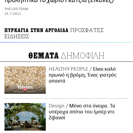
προληπτικά το χωριό Γκάτζια (Εικόνες)
ΑΜΠΑ
THE LIFO TEAM
PRINT
25.7.2021
ΠΡΟΣΦΑΤΕΣ
ΠΥΡΚΑΓΙΑ ΣΤΗΝ ΑΡΓΟΛΙΔΑ
ΕΙΔΗΣΕΙΣ
ΔΗΜΟΦΙΛΗ
ΘΕΜΑΤΑ
HEALTHY PEOPLE
Είναι καλό
πρωινό η βρόμη; Ένας γιατρός
απαντά
Design
Μόνο στα όνειρα: Τα
υπέροχα σπίτια του Ιμπέρ ντε
Ζιβανσί