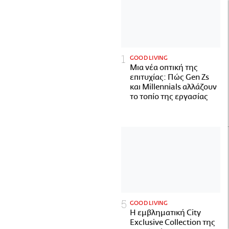
GOOD LIVING
Μια νέα οπτική της
επιτυχίας: Πώς Gen Zs
και Millennials αλλάζουν
το τοπίο της εργασίας
GOOD LIVING
Η εμβληματική City
Exclusive Collection της