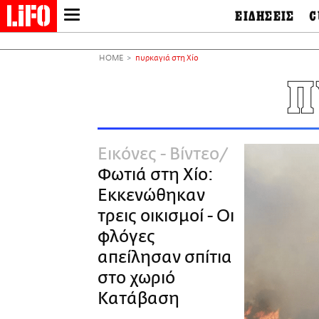
ΕΙΔΗΣΕΙΣ
C
LIFO SHOP
Ελλάδα
Ο
Διεθνή
Μ
NEWSLETTER
HOME
πυρκαγιά στη Χίο
Πολιτική
Θ
ΜΙΚΡΟΠΡΑΓΜΑΤΑ
Π
Οικονομία
Ει
THE GOOD LIFO
Πολιτισμός
Βι
LIFOLAND
Αθλητισμός
Αρ
CITY GUIDE
& 
Περιβάλλον
Εικόνες - Βίντεο
D
ΑΜΠΑ
TV & Media
Φ
Φωτιά στη Χίο:
PRINT
Tech &
Science
Εκκενώθηκαν
European Lifo
τρεις οικισμοί - Οι
φλόγες
απείλησαν σπίτια
στο χωριό
Κατάβαση