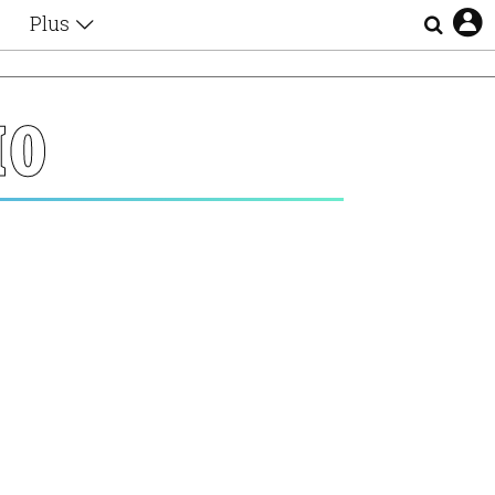
Plus
Θέματα
Συνεντεύξεις
Videos
ΙΟ
τα
Αφιερώματα
Ζώδια
Εξομολογήσεις
Blogs
η
Οι Αθηναίοι
Απώλειες
Lgbtqi+
Επιλογές