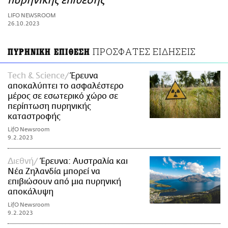
πυρηνικής επίθεσης
ΑΜΠΑ
LIFO NEWSROOM
PRINT
26.10.2023
ΠΡΟΣΦΑΤΕΣ ΕΙΔΗΣΕΙΣ
ΠΥΡΗΝΙΚΗ ΕΠΙΘΕΣΗ
Τech & Science
Έρευνα
αποκαλύπτει το ασφαλέστερο
μέρος σε εσωτερικό χώρο σε
περίπτωση πυρηνικής
καταστροφής
LifO Newsroom
9.2.2023
Διεθνή
Έρευνα: Αυστραλία και
Νέα Ζηλανδία μπορεί να
επιβιώσουν από μια πυρηνική
αποκάλυψη
LifO Newsroom
9.2.2023