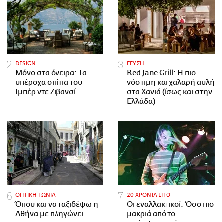
DESIGN
ΓΕΥΣΗ
Μόνο στα όνειρα: Τα
Red Jane Grill: Η πιο
υπέροχα σπίτια του
νόστιμη και χαλαρή αυλή
Ιμπέρ ντε Ζιβανσί
στα Χανιά (ίσως και στην
Ελλάδα)
ΟΠΤΙΚΗ ΓΩΝΙΑ
20 ΧΡΟΝΙΑ LIFO
Όπου και να ταξιδέψω η
Οι εναλλακτικοί: Όσο πιο
Αθήνα με πληγώνει
μακριά από το