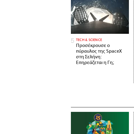
ΤECH & SCIENCE
Προσέκρουσε ο
πύραυλος της SpaceX
στη Σελήνη:
Επηρεάζεται η Γη;