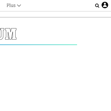
Plus
Θέματα
Συνεντεύξεις
Videos
UM
τα
Αφιερώματα
Ζώδια
Εξομολογήσεις
Blogs
η
Οι Αθηναίοι
Απώλειες
Lgbtqi+
Επιλογές