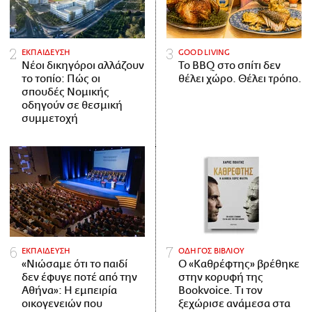
ΕΚΠΑΙΔΕΥΣΗ
GOOD LIVING
Νέοι δικηγόροι αλλάζουν
Το BBQ στο σπίτι δεν
το τοπίο: Πώς οι
θέλει χώρο. Θέλει τρόπο.
σπουδές Νομικής
οδηγούν σε θεσμική
συμμετοχή
ΕΚΠΑΙΔΕΥΣΗ
ΟΔΗΓΟΣ ΒΙΒΛΙΟΥ
«Νιώσαμε ότι το παιδί
Ο «Καθρέφτης» βρέθηκε
δεν έφυγε ποτέ από την
στην κορυφή της
Αθήνα»: Η εμπειρία
Bookvoice. Τι τον
οικογενειών που
ξεχώρισε ανάμεσα στα