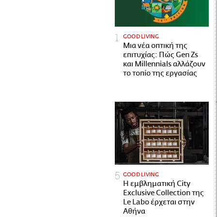
GOOD LIVING
Μια νέα οπτική της
επιτυχίας: Πώς Gen Zs
και Millennials αλλάζουν
το τοπίο της εργασίας
GOOD LIVING
Η εμβληματική City
Exclusive Collection της
Le Labo έρχεται στην
Αθήνα