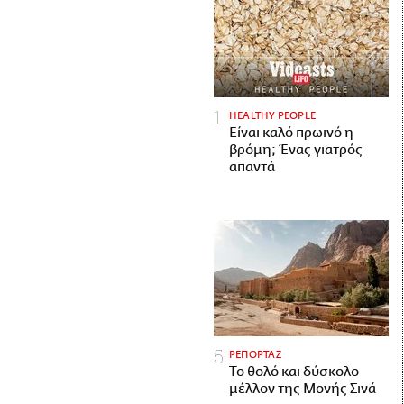
HEALTHY PEOPLE
Είναι καλό πρωινό η
βρόμη; Ένας γιατρός
απαντά
ΡΕΠΟΡΤΑΖ
Το θολό και δύσκολο
μέλλον της Μονής Σινά