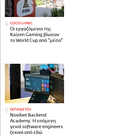
GOOD LIVING
Οι εργαζόμενοι της
Kaizen Gaming βίωσαν
το World Cup από "μέσα"
ΕΚΠΑΙΔΕΥΣΗ
Novibet Backend
Academy: Η επόμενη
γενιά software engineers
ξεκινά από εδώ