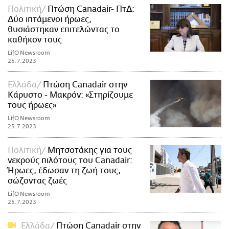
Πολιτική
Πτώση Canadair- ΠτΔ:
Δύο ιπτάμενοι ήρωες,
θυσιάστηκαν επιτελώντας το
καθήκον τους
LifO Newsroom
25.7.2023
Ελλάδα
Πτώση Canadair στην
Κάρυστο - Μακρόν: «Στηρίζουμε
τους ήρωες»
LifO Newsroom
25.7.2023
Πολιτική
Μητσοτάκης για τους
νεκρούς πιλότους του Canadair:
Ήρωες, έδωσαν τη ζωή τους,
σώζοντας ζωές
LifO Newsroom
25.7.2023
Ελλάδα
Πτώση Canadair στην