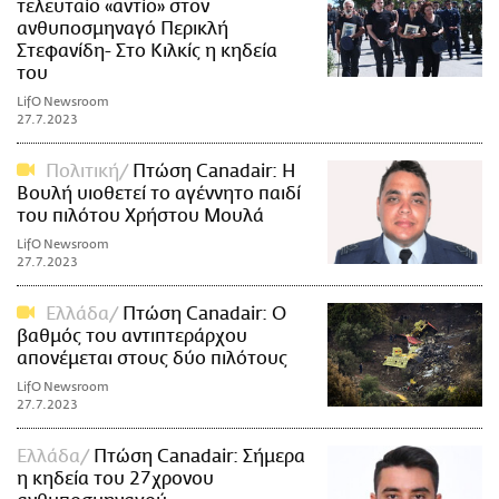
τελευταίο «αντίο» στον
ανθυποσμηναγό Περικλή
Στεφανίδη- Στο Κιλκίς η κηδεία
του
LifO Newsroom
27.7.2023
Πολιτική
Πτώση Canadair: Η
Βουλή υιοθετεί το αγέννητο παιδί
του πιλότου Χρήστου Μουλά
LifO Newsroom
27.7.2023
Ελλάδα
Πτώση Canadair: Ο
βαθμός του αντιπτεράρχου
απονέμεται στους δύο πιλότους
LifO Newsroom
27.7.2023
Ελλάδα
Πτώση Canadair: Σήμερα
η κηδεία του 27χρονου