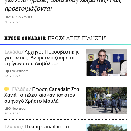
γενναίοι ήρωες, αλλά επαγγελματίες- Πώς
ΑΜΠΑ
προετοιμάζονται
PRINT
LIFO NEWSROOM
30.7.2023
ΠΡΟΣΦΑΤΕΣ ΕΙΔΗΣΕΙΣ
ΠΤΩΣΗ CANADAIR
Ελλάδα
Αρχηγός Πυροσβεστικής
για φωτιές: Αντιμετωπίζουμε το
«τρίγωνο του Διαβόλου»
LifO Newsroom
28.7.2023
Ελλάδα
Πτώση Canadair: Στα
Χανιά το τελευταίο «αντίο» στον
σμηναγό Χρήστο Μουλά
LifO Newsroom
28.7.2023
Ελλάδα
Πτώση Canadair: Το