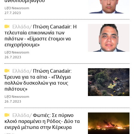
ανθυποσμηναγού
LifO Newsroom
27.7.2023
Ελλάδα
Πτώση Canadair: Η
τελευταία επικοινωνία των
πιλότων - «Είμαστε έτοιμοι να
επιχειρήσουμε»
LifO Newsroom
26.7.2023
Ελλάδα
Πτώση Canadair:
Έρευνα για τα αίτια - «Πλέγμα
πολλών δυσκολιών για τους
πιλότους»
LifO Newsroom
26.7.2023
Ελλάδα
Φωτιές: Σε πύρινο
κλοιό παραμένει η Ρόδος- Δύο τα
ενεργά μέτωπα στην Κέρκυρα