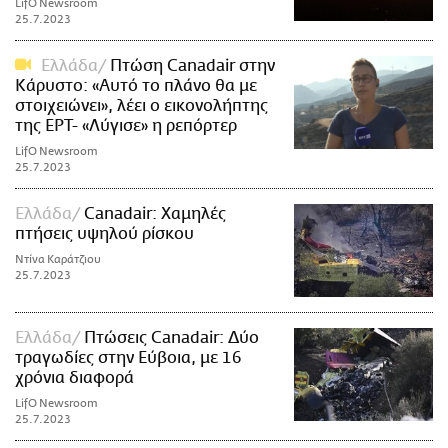
LifO Newsroom
25.7.2023
Ελλάδα
Πτώση Canadair στην
Κάρυστο: «Αυτό το πλάνο θα με
στοιχειώνει», λέει ο εικονολήπτης
της ΕΡΤ- «Λύγισε» η ρεπόρτερ
LifO Newsroom
25.7.2023
Ελλάδα
Canadair: Xαμηλές
πτήσεις υψηλού ρίσκου
Ντίνα Καράτζιου
25.7.2023
Ελλάδα
Πτώσεις Canadair: Δύο
τραγωδίες στην Εύβοια, με 16
χρόνια διαφορά
LifO Newsroom
25.7.2023