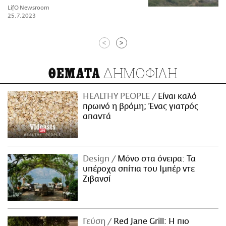
LifO Newsroom
25.7.2023
<
>
ΔΗΜΟΦΙΛΗ
ΘΕΜΑΤΑ
HEALTHY PEOPLE
Είναι καλό
πρωινό η βρόμη; Ένας γιατρός
απαντά
Design
Μόνο στα όνειρα: Τα
υπέροχα σπίτια του Ιμπέρ ντε
Ζιβανσί
Γεύση
Red Jane Grill: Η πιο