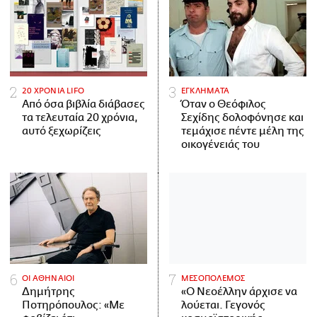
20 ΧΡΟΝΙΑ LIFO
ΕΓΚΛΗΜΑΤΑ
Από όσα βιβλία διάβασες
Όταν ο Θεόφιλος
τα τελευταία 20 χρόνια,
Σεχίδης δολοφόνησε και
αυτό ξεχωρίζεις
τεμάχισε πέντε μέλη της
οικογένειάς του
ΟΙ ΑΘΗΝΑΙΟΙ
ΜΕΣΟΠΟΛΕΜΟΣ
Δημήτρης
«Ο Νεοέλλην άρχισε να
Ποτηρόπουλος: «Με
λούεται. Γεγονός