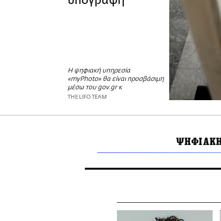
υπογραφή
H ψηφιακή υπηρεσία
«myPhoto» θα είναι προσβάσιμη
μέσω του gov.gr κ
THE LIFO TEAM
ΨΗΦΙΑΚΗ