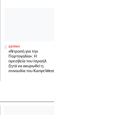
ΔΙΕΘΝΗ
«Ντροπή για την
Πορτογαλία»: Η
πρεσβεία του Ισραήλ
ζητά να ακυρωθεί η
συναυλία του Kanye West