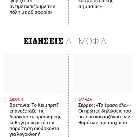
φοβίζει ότι
κοσμοϊστορικής
αντιμετωπίζουμε την
σημασίας»
πόλη με αδιαφορία»
ΔΗΜΟΦΙΛΗ
ΕΙΔΗΣΕΙΣ
ΔΙΕΘΝΗ
ΕΛΛΑΔΑ
Βρετανία: Το Κέιμπριτζ
Σέρρες: «Τα έχασα όλα» -
επανεξετάζει τις
Οι πρώτες δηλώσεις του
διαδικασίες πρόσληψης
πατέρα και συζύγου των
καθηγητών μετά την
θυμάτων του τροχαίου
παραίτηση διδάσκοντα
για λογοκλοπή