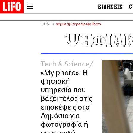
ΕΙΔΗΣΕΙΣ
C
LIFO SHOP
Ελλάδα
Ο
Διεθνή
Μ
NEWSLETTER
HOME
Ψηφιακή υπηρεσία My Photo
Πολιτική
Θ
ΜΙΚΡΟΠΡΑΓΜΑΤΑ
ΨΗΦΙΑΚ
Οικονομία
Ει
THE GOOD LIFO
Πολιτισμός
Βι
LIFOLAND
Αθλητισμός
Αρ
CITY GUIDE
& 
Περιβάλλον
Τech & Science
D
ΑΜΠΑ
TV & Media
Φ
«Μy photo»: Η
PRINT
Tech &
Science
ψηφιακή
European Lifo
υπηρεσία που
βάζει τέλος στις
επισκέψεις στο
Δημόσιο για
φωτογραφία ή