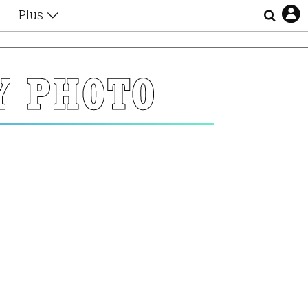
Plus
Θέματα
Συνεντεύξεις
Videos
Y PHOTO
τα
Αφιερώματα
Ζώδια
Εξομολογήσεις
Blogs
η
Οι Αθηναίοι
Απώλειες
Lgbtqi+
Επιλογές