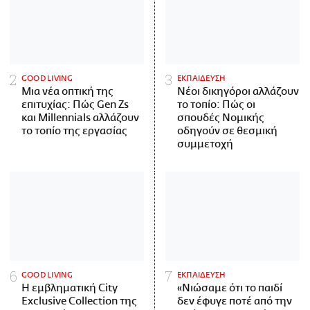
GOOD LIVING
ΕΚΠΑΙΔΕΥΣΗ
Μια νέα οπτική της
Νέοι δικηγόροι αλλάζουν
επιτυχίας: Πώς Gen Zs
το τοπίο: Πώς οι
και Millennials αλλάζουν
σπουδές Νομικής
το τοπίο της εργασίας
οδηγούν σε θεσμική
συμμετοχή
GOOD LIVING
ΕΚΠΑΙΔΕΥΣΗ
Η εμβληματική City
«Νιώσαμε ότι το παιδί
Exclusive Collection της
δεν έφυγε ποτέ από την