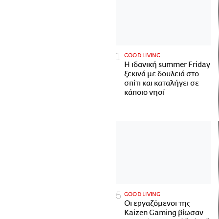
GOOD LIVING
Η ιδανική summer Friday
ξεκινά με δουλειά στο
σπίτι και καταλήγει σε
κάποιο νησί
GOOD LIVING
Οι εργαζόμενοι της
Kaizen Gaming βίωσαν