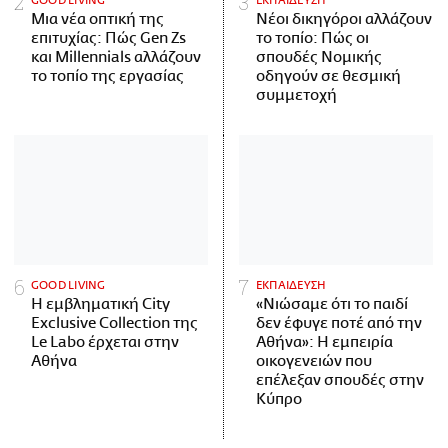
GOOD LIVING
ΕΚΠΑΙΔΕΥΣΗ
Μια νέα οπτική της
Νέοι δικηγόροι αλλάζουν
επιτυχίας: Πώς Gen Zs
το τοπίο: Πώς οι
και Millennials αλλάζουν
σπουδές Νομικής
το τοπίο της εργασίας
οδηγούν σε θεσμική
συμμετοχή
GOOD LIVING
ΕΚΠΑΙΔΕΥΣΗ
Η εμβληματική City
«Νιώσαμε ότι το παιδί
Exclusive Collection της
δεν έφυγε ποτέ από την
Le Labo έρχεται στην
Αθήνα»: Η εμπειρία
Αθήνα
οικογενειών που
επέλεξαν σπουδές στην
Κύπρο