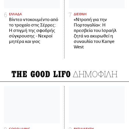
ΕΛΛΑΔΑ
ΔΙΕΘΝΗ
Βίντεο ντοκουμέντο από
«Ντροπή για την
το τροχαίο στις Σέρρες:
Πορτογαλία»: Η
Η στιγμή της σφοδρής
πρεσβεία του Ισραήλ
σύγκρουσης - Νεκροί
ζητά να ακυρωθεί η
μητέρα και γιος
συναυλία του Kanye
West
ΔΗΜΟΦΙΛΗ
THE GOOD LIFO