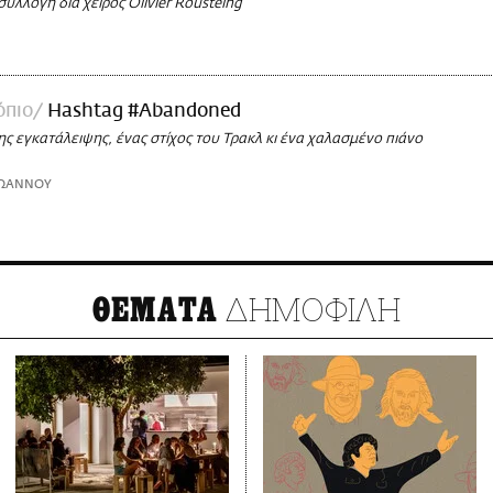
συλλογή δια χειρός Olivier Rousteing
όπιο
Hashtag #Abandoned
ης εγκατάλειψης, ένας στίχος του Τρακλ κι ένα χαλασμένο πιάνο
ΪΩΑΝΝΟΥ
ΔΗΜΟΦΙΛΗ
ΘΕΜΑΤΑ