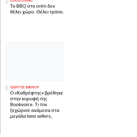
GOOD LIVING
Το BBQ στο σπίτι δεν
θέλει χώρο. Θέλει τρόπο.
ΟΔΗΓΟΣ ΒΙΒΛΙΟΥ
Ο «Καθρέφτης» βρέθηκε
στην κορυφή της
Bookvoice. Τι τον
ξεχώρισε ανάμεσα στα
μεγάλα best sellers;