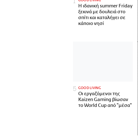
GOOD LIVING
Η ιδανική summer Friday
ξεκινά με δουλειά στο
σπίτι και καταλήγει σε
κάποιο νησί
GOOD LIVING
Οι εργαζόμενοι της
Kaizen Gaming βίωσαν
το World Cup από "μέσα"