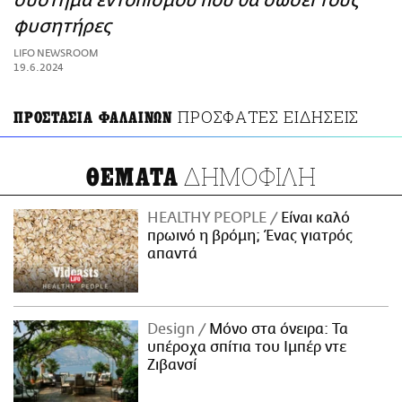
σύστημα εντοπισμού που θα σώσει τους
ΑΜΠΑ
φυσητήρες
PRINT
LIFO NEWSROOM
19.6.2024
ΠΡΟΣΦΑΤΕΣ ΕΙΔΗΣΕΙΣ
ΠΡΟΣΤΑΣΙΑ ΦΑΛΑΙΝΩΝ
ΔΗΜΟΦΙΛΗ
ΘΕΜΑΤΑ
HEALTHY PEOPLE
Είναι καλό
πρωινό η βρόμη; Ένας γιατρός
απαντά
Design
Μόνο στα όνειρα: Τα
υπέροχα σπίτια του Ιμπέρ ντε
Ζιβανσί