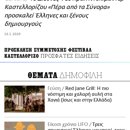
ΑΜΠΑ
Καστελλορίζου «Πέρα από τα Σύνορα»
PRINT
προσκαλεί Έλληνες και ξένους
δημιουργούς
16.1.2020
ΠΡΟΣΚΛΗΣΗ ΣΥΜΜΕΤΟΧΗΣ ΦΕΣΤΙΒΑΛ
ΠΡΟΣΦΑΤΕΣ ΕΙΔΗΣΕΙΣ
ΚΑΣΤΕΛΛΟΡΙΖΟ
ΔΗΜΟΦΙΛΗ
ΘΕΜΑΤΑ
Γεύση
Red Jane Grill: Η πιο
νόστιμη και χαλαρή αυλή στα
Χανιά (ίσως και στην Ελλάδα)
Είκοσι χρόνια LIFO
Tρεις