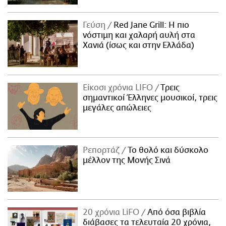
Γεύση
Red Jane Grill: Η πιο
νόστιμη και χαλαρή αυλή στα
Χανιά (ίσως και στην Ελλάδα)
Είκοσι χρόνια LIFO
Tρεις
σημαντικοί Έλληνες μουσικοί, τρεις
μεγάλες απώλειες
Ρεπορτάζ
Το θολό και δύσκολο
μέλλον της Μονής Σινά
20 χρόνια LiFO
Από όσα βιβλία
διάβασες τα τελευταία 20 χρόνια,