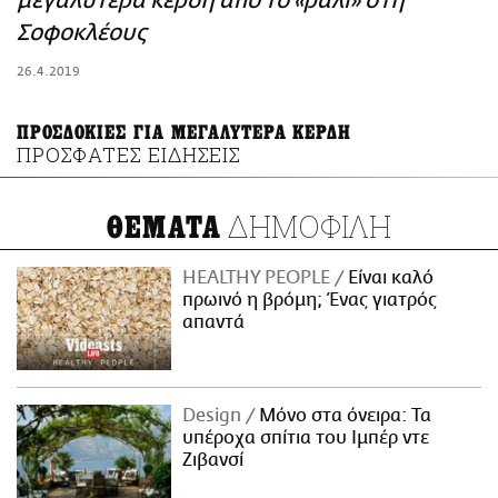
μεγαλύτερα κέρδη από το «ράλι» στη
ΑΜΠΑ
Σοφοκλέους
PRINT
26.4.2019
ΠΡΟΣΔΟΚΙΕΣ ΓΙΑ ΜΕΓΑΛΥΤΕΡΑ ΚΕΡΔΗ
ΠΡΟΣΦΑΤΕΣ ΕΙΔΗΣΕΙΣ
ΔΗΜΟΦΙΛΗ
ΘΕΜΑΤΑ
HEALTHY PEOPLE
Είναι καλό
πρωινό η βρόμη; Ένας γιατρός
απαντά
Design
Μόνο στα όνειρα: Τα
υπέροχα σπίτια του Ιμπέρ ντε
Ζιβανσί