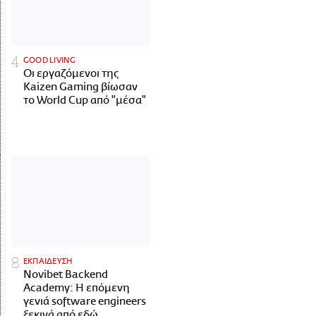
GOOD LIVING
Οι εργαζόμενοι της
Kaizen Gaming βίωσαν
το World Cup από "μέσα"
ΕΚΠΑΙΔΕΥΣΗ
Novibet Backend
Academy: Η επόμενη
γενιά software engineers
ξεκινά από εδώ