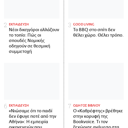
ΕΚΠΑΙΔΕΥΣΗ
GOOD LIVING
Νέοι δικηγόροι αλλάζουν
Το BBQ στο σπίτι δεν
το τοπίο: Πώς οι
θέλει χώρο. Θέλει τρόπο.
σπουδές Νομικής
οδηγούν σε θεσμική
συμμετοχή
ΕΚΠΑΙΔΕΥΣΗ
ΟΔΗΓΟΣ ΒΙΒΛΙΟΥ
«Νιώσαμε ότι το παιδί
Ο «Καθρέφτης» βρέθηκε
δεν έφυγε ποτέ από την
στην κορυφή της
Αθήνα»: Η εμπειρία
Bookvoice. Τι τον
οικογενειών που
ξεχώρισε ανάμεσα στα