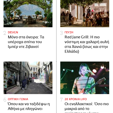
DESIGN
ΓΕΥΣΗ
Μόνο στα όνειρα: Τα
Red Jane Grill: Η πιο
υπέροχα σπίτια του
νόστιμη και χαλαρή αυλή
Ιμπέρ ντε Ζιβανσί
στα Χανιά (ίσως και στην
Ελλάδα)
ΟΠΤΙΚΗ ΓΩΝΙΑ
20 ΧΡΟΝΙΑ LIFO
Όπου και να ταξιδέψω η
Οι εναλλακτικοί: Όσο πιο
Αθήνα με πληγώνει
μακριά από το