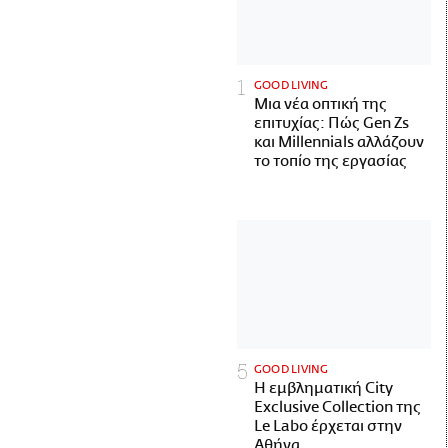
GOOD LIVING
Μια νέα οπτική της
επιτυχίας: Πώς Gen Zs
και Millennials αλλάζουν
το τοπίο της εργασίας
GOOD LIVING
Η εμβληματική City
Exclusive Collection της
Le Labo έρχεται στην
Αθήνα