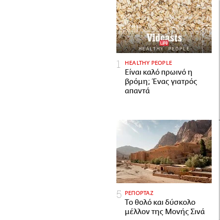
HEALTHY PEOPLE
Είναι καλό πρωινό η
βρόμη; Ένας γιατρός
απαντά
ΡΕΠΟΡΤΑΖ
Το θολό και δύσκολο
μέλλον της Μονής Σινά