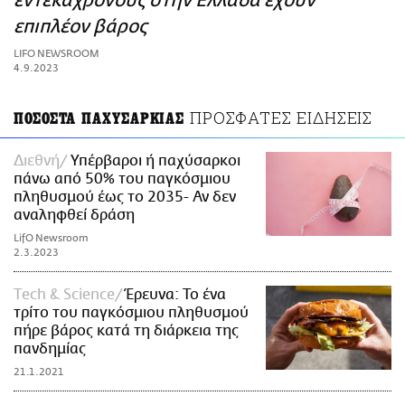
εντεκάχρονους στην Ελλάδα έχουν
ΑΜΠΑ
επιπλέον βάρος
PRINT
LIFO NEWSROOM
4.9.2023
ΠΡΟΣΦΑΤΕΣ ΕΙΔΗΣΕΙΣ
ΠΟΣΟΣΤΑ ΠΑΧΥΣΑΡΚΙΑΣ
Διεθνή
Υπέρβαροι ή παχύσαρκοι
πάνω από 50% του παγκόσμιου
πληθυσμού έως το 2035- Αν δεν
αναληφθεί δράση
LifO Newsroom
2.3.2023
Τech & Science
Έρευνα: Το ένα
τρίτο του παγκόσμιου πληθυσμού
πήρε βάρος κατά τη διάρκεια της
πανδημίας
21.1.2021