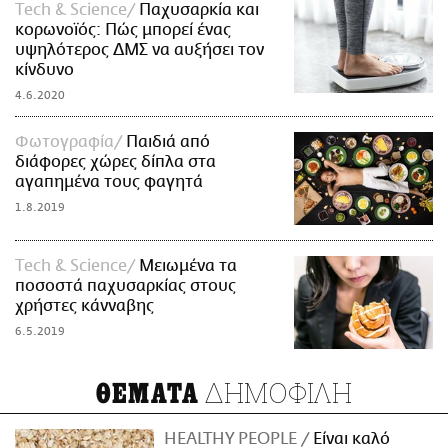
Τech & Science
Παχυσαρκία και
κορωνοϊός: Πώς μπορεί ένας
υψηλότερος ΔΜΣ να αυξήσει τον
κίνδυνο
4.6.2020
Φωτογραφία
Παιδιά από
διάφορες χώρες δίπλα στα
αγαπημένα τους φαγητά
1.8.2019
Τech & Science
Μειωμένα τα
ποσοστά παχυσαρκίας στους
χρήστες κάνναβης
6.5.2019
ΔΗΜΟΦΙΛΗ
ΘΕΜΑΤΑ
HEALTHY PEOPLE
Είναι καλό