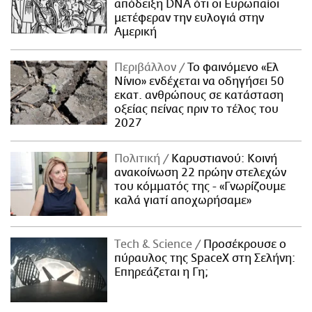
απόδειξη DNA ότι οι Ευρωπαίοι
μετέφεραν την ευλογιά στην
Αμερική
Περιβάλλον
Το φαινόμενο «Ελ
Νίνιο» ενδέχεται να οδηγήσει 50
εκατ. ανθρώπους σε κατάσταση
οξείας πείνας πριν το τέλος του
2027
Πολιτική
Καρυστιανού: Κοινή
ανακοίνωση 22 πρώην στελεχών
του κόμματός της - «Γνωρίζουμε
καλά γιατί αποχωρήσαμε»
Τech & Science
Προσέκρουσε ο
πύραυλος της SpaceX στη Σελήνη:
Επηρεάζεται η Γη;