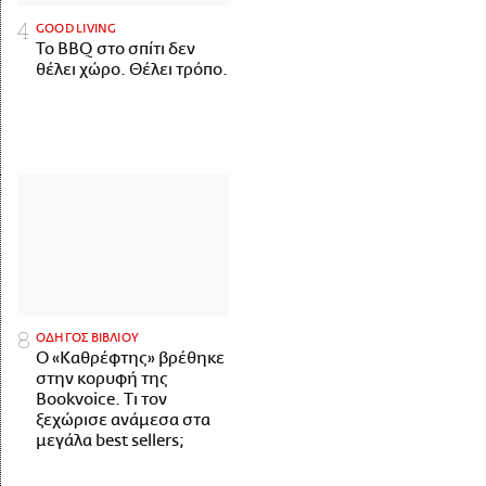
GOOD LIVING
Το BBQ στο σπίτι δεν
θέλει χώρο. Θέλει τρόπο.
ΟΔΗΓΟΣ ΒΙΒΛΙΟΥ
Ο «Καθρέφτης» βρέθηκε
στην κορυφή της
Bookvoice. Τι τον
ξεχώρισε ανάμεσα στα
μεγάλα best sellers;