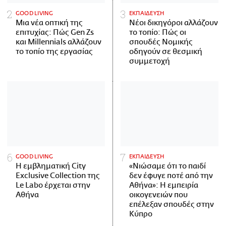
GOOD LIVING
ΕΚΠΑΙΔΕΥΣΗ
Μια νέα οπτική της
Νέοι δικηγόροι αλλάζουν
επιτυχίας: Πώς Gen Zs
το τοπίο: Πώς οι
και Millennials αλλάζουν
σπουδές Νομικής
το τοπίο της εργασίας
οδηγούν σε θεσμική
συμμετοχή
GOOD LIVING
ΕΚΠΑΙΔΕΥΣΗ
Η εμβληματική City
«Νιώσαμε ότι το παιδί
Exclusive Collection της
δεν έφυγε ποτέ από την
Le Labo έρχεται στην
Αθήνα»: Η εμπειρία
Αθήνα
οικογενειών που
επέλεξαν σπουδές στην
Κύπρο