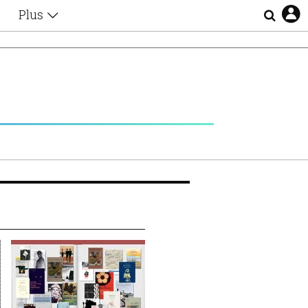
Plus
Θέματα
Συνεντεύξεις
Videos
τα
Αφιερώματα
Ζώδια
Εξομολογήσεις
Blogs
η
Οι Αθηναίοι
Απώλειες
Lgbtqi+
Επιλογές