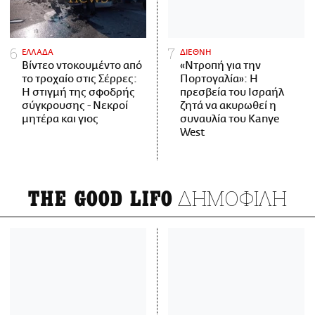
ΕΛΛΑΔΑ
ΔΙΕΘΝΗ
Βίντεο ντοκουμέντο από
«Ντροπή για την
το τροχαίο στις Σέρρες:
Πορτογαλία»: Η
Η στιγμή της σφοδρής
πρεσβεία του Ισραήλ
σύγκρουσης - Νεκροί
ζητά να ακυρωθεί η
μητέρα και γιος
συναυλία του Kanye
West
ΔΗΜΟΦΙΛΗ
THE GOOD LIFO