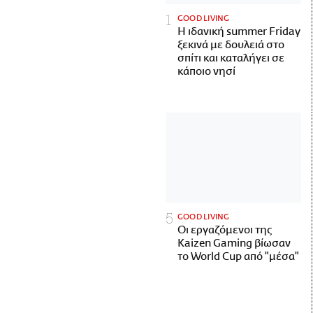
GOOD LIVING
Η ιδανική summer Friday
ξεκινά με δουλειά στο
σπίτι και καταλήγει σε
κάποιο νησί
GOOD LIVING
Οι εργαζόμενοι της
Kaizen Gaming βίωσαν
το World Cup από "μέσα"