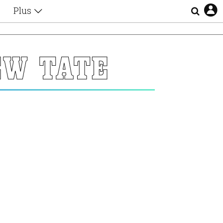
Plus
Θέματα
Συνεντεύξεις
Videos
EW TATE
τα
Αφιερώματα
Ζώδια
Εξομολογήσεις
Blogs
η
Οι Αθηναίοι
Απώλειες
Lgbtqi+
Επιλογές