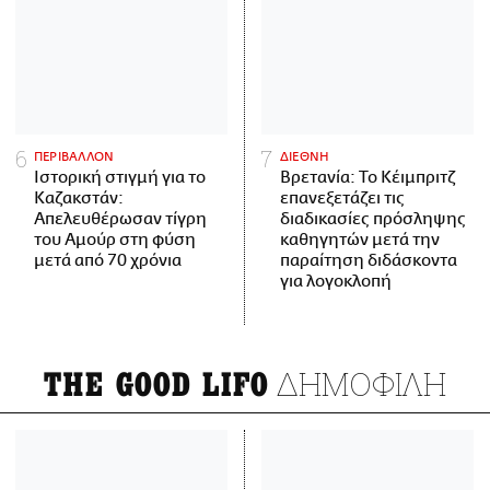
ΠΕΡΙΒΑΛΛΟΝ
ΔΙΕΘΝΗ
Ιστορική στιγμή για το
Βρετανία: Το Κέιμπριτζ
Καζακστάν:
επανεξετάζει τις
Απελευθέρωσαν τίγρη
διαδικασίες πρόσληψης
του Αμούρ στη φύση
καθηγητών μετά την
μετά από 70 χρόνια
παραίτηση διδάσκοντα
για λογοκλοπή
ΔΗΜΟΦΙΛΗ
THE GOOD LIFO