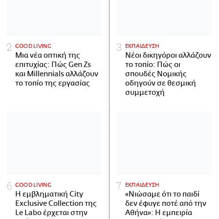
GOOD LIVING
ΕΚΠΑΙΔΕΥΣΗ
Μια νέα οπτική της
Νέοι δικηγόροι αλλάζουν
επιτυχίας: Πώς Gen Zs
το τοπίο: Πώς οι
και Millennials αλλάζουν
σπουδές Νομικής
το τοπίο της εργασίας
οδηγούν σε θεσμική
συμμετοχή
GOOD LIVING
ΕΚΠΑΙΔΕΥΣΗ
Η εμβληματική City
«Νιώσαμε ότι το παιδί
Exclusive Collection της
δεν έφυγε ποτέ από την
Le Labo έρχεται στην
Αθήνα»: Η εμπειρία