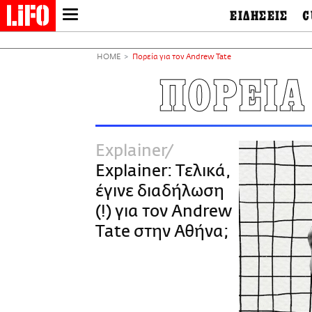
ΕΙΔΗΣΕΙΣ
C
LIFO SHOP
Ελλάδα
Ο
Διεθνή
Μ
NEWSLETTER
HOME
Πορεία για τον Andrew Tate
Πολιτική
Θ
ΜΙΚΡΟΠΡΑΓΜΑΤΑ
ΠΟΡΕΙΑ
Οικονομία
Ει
THE GOOD LIFO
Πολιτισμός
Βι
LIFOLAND
Αθλητισμός
Αρ
CITY GUIDE
& 
Περιβάλλον
Explainer
D
ΑΜΠΑ
TV & Media
Φ
Explainer: Τελικά,
PRINT
Tech &
Science
έγινε διαδήλωση
European Lifo
(!) για τον Andrew
Tate στην Αθήνα;