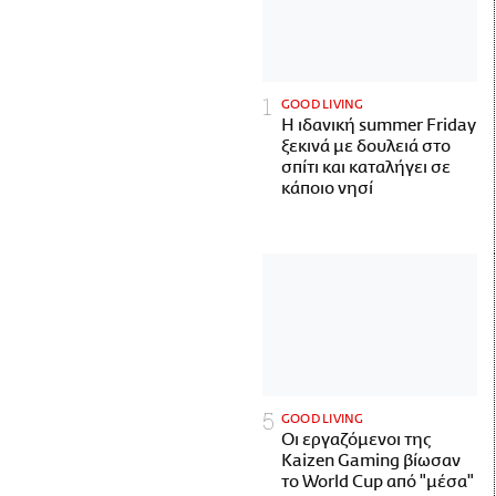
GOOD LIVING
Η ιδανική summer Friday
ξεκινά με δουλειά στο
σπίτι και καταλήγει σε
κάποιο νησί
GOOD LIVING
Οι εργαζόμενοι της
Kaizen Gaming βίωσαν
το World Cup από "μέσα"