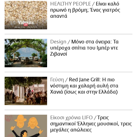
HEALTHY PEOPLE
Είναι καλό
πρωινό η βρόμη; Ένας γιατρός
απαντά
Design
Μόνο στα όνειρα: Τα
υπέροχα σπίτια του Ιμπέρ ντε
Ζιβανσί
Γεύση
Red Jane Grill: Η πιο
νόστιμη και χαλαρή αυλή στα
Χανιά (ίσως και στην Ελλάδα)
Είκοσι χρόνια LIFO
Tρεις
σημαντικοί Έλληνες μουσικοί, τρεις
μεγάλες απώλειες