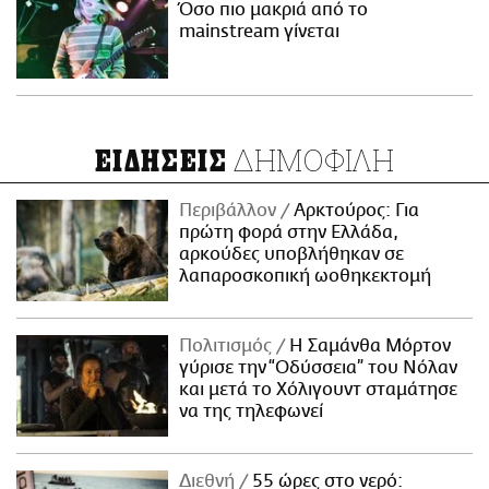
Όσο πιο μακριά από το
mainstream γίνεται
ΔΗΜΟΦΙΛΗ
ΕΙΔΗΣΕΙΣ
Περιβάλλον
Αρκτούρος: Για
πρώτη φορά στην Ελλάδα,
αρκούδες υποβλήθηκαν σε
λαπαροσκοπική ωοθηκεκτομή
Πολιτισμός
Η Σαμάνθα Μόρτον
γύρισε την “Οδύσσεια” του Νόλαν
και μετά το Χόλιγουντ σταμάτησε
να της τηλεφωνεί
Διεθνή
55 ώρες στο νερό: