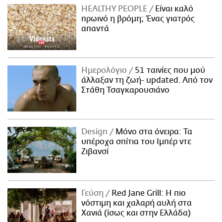
HEALTHY PEOPLE
Είναι καλό
πρωινό η βρόμη; Ένας γιατρός
απαντά
Ημερολόγιο
51 ταινίες που μού
άλλαξαν τη ζωή- updated. Aπό τον
Στάθη Τσαγκαρουσιάνο
Design
Μόνο στα όνειρα: Τα
υπέροχα σπίτια του Ιμπέρ ντε
Ζιβανσί
Γεύση
Red Jane Grill: Η πιο
νόστιμη και χαλαρή αυλή στα
Χανιά (ίσως και στην Ελλάδα)