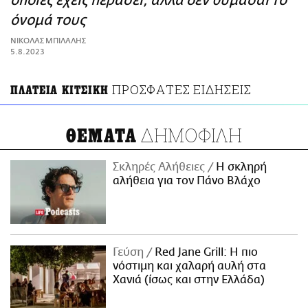
οποίες έχεις περάσει, αλλά δεν θυμάσαι το
ΑΜΠΑ
όνομά τους
PRINT
ΝΙΚΟΛΑΣ ΜΠΙΛΑΛΗΣ
5.8.2023
ΠΡΟΣΦΑΤΕΣ ΕΙΔΗΣΕΙΣ
ΠΛΑΤΕΙΑ ΚΙΤΣΙΚΗ
ΔΗΜΟΦΙΛΗ
ΘΕΜΑΤΑ
Σκληρές Αλήθειες
H σκληρή
αλήθεια για τον Πάνο Βλάχο
Γεύση
Red Jane Grill: Η πιο
νόστιμη και χαλαρή αυλή στα
Χανιά (ίσως και στην Ελλάδα)