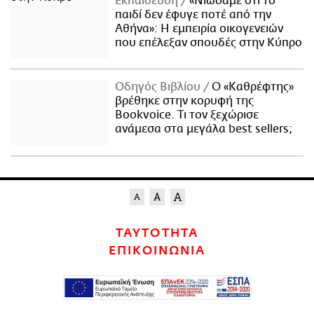
Εκπαίδευση
«Νιώσαμε ότι το
παιδί δεν έφυγε ποτέ από την
Αθήνα»: Η εμπειρία οικογενειών
που επέλεξαν σπουδές στην Κύπρο
Οδηγός Βιβλίου
Ο «Καθρέφτης»
βρέθηκε στην κορυφή της
Bookvoice. Τι τον ξεχώρισε
ανάμεσα στα μεγάλα best sellers;
ΤΑΥΤΟΤΗΤΑ
ΕΠΙΚΟΙΝΩΝΙΑ