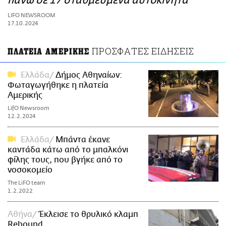
πάνω σε 17 σταθμευμένα αυτοκίνητα
ΑΜΠΑ
LIFO NEWSROOM
PRINT
17.10.2024
ΠΡΟΣΦΑΤΕΣ ΕΙΔΗΣΕΙΣ
ΠΛΑΤΕΙΑ ΑΜΕΡΙΚΗΣ
Ελλάδα
Δήμος Αθηναίων:
Φωταγωγήθηκε η πλατεία
Αμερικής
LifO Newsroom
12.2.2024
Ελλάδα
Μπάντα έκανε
καντάδα κάτω από το μπαλκόνι
φίλης τους, που βγήκε από το
νοσοκομείο
The LiFO team
1.2.2022
Αθήνα
Έκλεισε το θρυλικό κλαμπ
Rebound