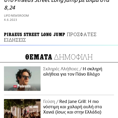
στο Piraeus Street Long Jump με άλμα στα
ΑΜΠΑ
8,24
PRINT
LIFO NEWSROOM
4.6.2023
ΠΡΟΣΦΑΤΕΣ
PIRAEUS STREET LONG JUMP
ΕΙΔΗΣΕΙΣ
ΔΗΜΟΦΙΛΗ
ΘΕΜΑΤΑ
Σκληρές Αλήθειες
H σκληρή
αλήθεια για τον Πάνο Βλάχο
Γεύση
Red Jane Grill: Η πιο
νόστιμη και χαλαρή αυλή στα
Χανιά (ίσως και στην Ελλάδα)