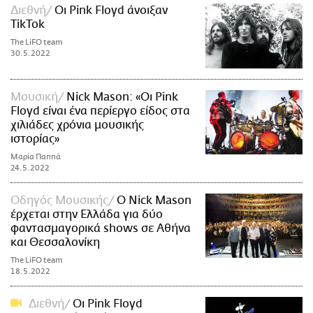
Διεθνή
Οι Pink Floyd άνοιξαν
TikTok
The LiFO team
30.5.2022
Μουσική
Nick Mason: «Οι Pink
Floyd είναι ένα περίεργο είδος στα
χιλιάδες χρόνια μουσικής
ιστορίας»
Μαρία Παππά
24.5.2022
Οδηγός Μουσικής
O Nick Mason
έρχεται στην Ελλάδα για δύο
φαντασμαγορικά shows σε Αθήνα
και Θεσσαλονίκη
The LiFO team
18.5.2022
Διεθνή
Οι Pink Floyd