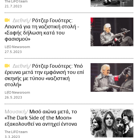
The LiFO team
21.7.2023
Διεθνή
Ρότζερ Γουότερς:
Απαντά για τη ναζιστική στολή -
«Σαφής δήλωση κατά του
φασισμού»
LifO Newsroom
27.5.2023
Διεθνή
Ρότζερ Γουότερς: Υπό
έρευνα μετά την εμφάνισή του επί
σκηνής με τύπου «ναζιστική
στολή»
LifO Newsroom
26.5.2023
Μουσική
Μισό αιώνα μετά, το
«The Dark Side of the Moon»
εξακολουθεί να αντηχεί έντονα
The LiFO team
3.3.2023