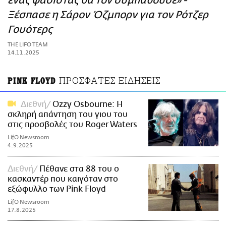
ένας φασίστας θα τον συμπαθούσε» -
ΑΜΠΑ
Ξέσπασε η Σάρον Όζμπορν για τον Ρότζερ
PRINT
Γουότερς
THE LIFO TEAM
14.11.2025
ΠΡΟΣΦΑΤΕΣ ΕΙΔΗΣΕΙΣ
PINK FLOYD
Διεθνή
Ozzy Osbourne: H
σκληρή απάντηση του γιου του
στις προσβολές του Rοger Waters
LifO Newsroom
4.9.2025
Διεθνή
Πέθανε στα 88 του ο
κασκαντέρ που καιγόταν στο
εξώφυλλο των Pink Floyd
LifO Newsroom
17.8.2025