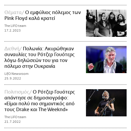
Θέματα
Ο εμφύλιος πόλεμος των
Pink Floyd καλά κρατεί
The LiFO team
17.2.2023
Διεθνή
Πολωνία: Ακυρώθηκαν
συναυλίες του Ρότζερ Γουότερς
λόγω δηλώσεών του για τον
πόλεμο στην Ουκρανία
LifO Newsroom
25.9.2022
Πολιτισμός
O Ρότζερ Γουότερς
απάντησε σε δημοσιογράφο:
«Είμαι πολύ πιο σημαντικός από
τους Drake και The Weeknd»
The LiFO team
21.7.2022