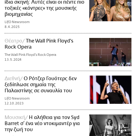
ίδια σκηνή: Αυτές είναι οι πέντε πιο
τοξικές «κόντρες» της μουσικής
βιομηχανίας
LifO Newsroom
8.4.2025
Θέατρο
The Wall Pink Floyd's
Rock Opera
The Wall Pink Floyd's Rock Opera
13.5.2024
Διεθνή
Ο Ρότζερ Γουότερς δεν
ξεδίπλωσε σημαία της
Παλαιστίνης σε συναυλία του
LifO Newsroom
12.10.2023
Μουσική
Η αλήθεια για τον Syd
Barret σ’ ένα νέο ντοκιμαντέρ για
την ζωή του