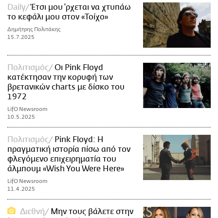
Daily
Έτσι μου ‘ρχεται να χτυπάω
το κεφάλι μου στον «Τοίχο»
Δημήτρης Πολιτάκης
15.7.2025
Πολιτισμός
Οι Pink Floyd
κατέκτησαν την κορυφή των
βρετανικών charts με δίσκο του
1972
LifO Newsroom
10.5.2025
Πολιτισμός
Pink Floyd: Η
πραγματική ιστορία πίσω από τον
φλεγόμενο επιχειρηματία του
άλμπουμ «Wish You Were Here»
LifO Newsroom
11.4.2025
Διεθνή
Μην τους βάλετε στην