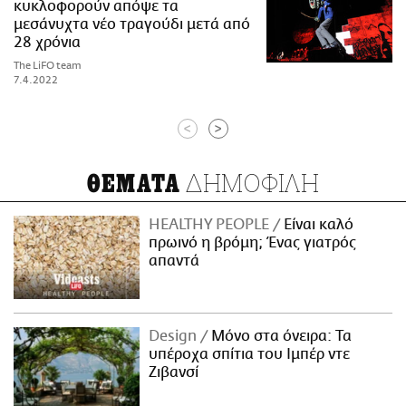
κυκλοφορούν απόψε τα
μεσάνυχτα νέο τραγούδι μετά από
28 χρόνια
The LiFO team
7.4.2022
<
>
ΔΗΜΟΦΙΛΗ
ΘΕΜΑΤΑ
HEALTHY PEOPLE
Είναι καλό
πρωινό η βρόμη; Ένας γιατρός
απαντά
Design
Μόνο στα όνειρα: Τα
υπέροχα σπίτια του Ιμπέρ ντε
Ζιβανσί