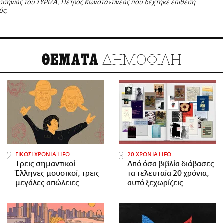
σηνίας του ΣΥΡΙΖΑ, Πέτρος Κωνσταντινέας που δέχτηκε επίθεση
ύς.
ΔΗΜΟΦΙΛΗ
ΘΕΜΑΤΑ
ΕΙΚΟΣΙ ΧΡΟΝΙΑ LIFO
20 ΧΡΟΝΙΑ LIFO
Tρεις σημαντικοί
Από όσα βιβλία διάβασες
Έλληνες μουσικοί, τρεις
τα τελευταία 20 χρόνια,
μεγάλες απώλειες
αυτό ξεχωρίζεις