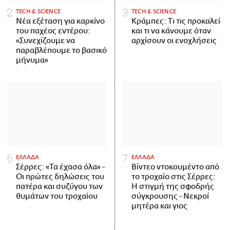
ΤECH & SCIENCE
ΤECH & SCIENCE
Νέα εξέταση για καρκίνο
Κράμπες: Τι τις προκαλεί
του παχέος εντέρου:
και τι να κάνουμε όταν
«Συνεχίζουμε να
αρχίσουν οι ενοχλήσεις
παραβλέπουμε το βασικό
μήνυμα»
ΕΛΛΑΔΑ
ΕΛΛΑΔΑ
Σέρρες: «Τα έχασα όλα» -
Βίντεο ντοκουμέντο από
Οι πρώτες δηλώσεις του
το τροχαίο στις Σέρρες:
πατέρα και συζύγου των
Η στιγμή της σφοδρής
θυμάτων του τροχαίου
σύγκρουσης - Νεκροί
μητέρα και γιος