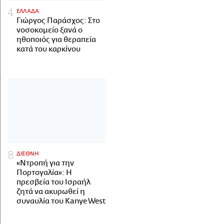
ΕΛΛΑΔΑ
Γιώργος Παράσχος: Στο
νοσοκομείο ξανά ο
ηθοποιός για θεραπεία
κατά του καρκίνου
ΔΙΕΘΝΗ
«Ντροπή για την
Πορτογαλία»: Η
πρεσβεία του Ισραήλ
ζητά να ακυρωθεί η
συναυλία του Kanye West