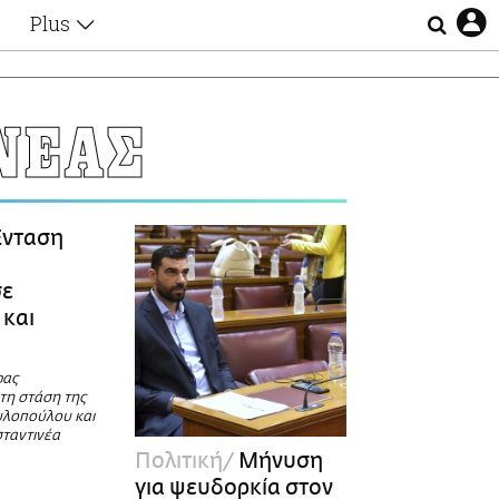
Plus
Θέματα
Συνεντεύξεις
Videos
ΝΕΑΣ
τα
Αφιερώματα
Ζώδια
Εξομολογήσεις
Blogs
η
νταση
Οι Αθηναίοι
Απώλειες
σε
Lgbtqi+
 και
Επιλογές
ρας
τη στάση της
υλοπούλου και
ταντινέα
Πολιτική
Μήνυση
για ψευδορκία στον