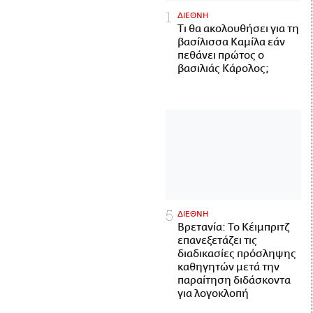
ΔΙΕΘΝΗ
Τι θα ακολουθήσει για τη
βασίλισσα Καμίλα εάν
πεθάνει πρώτος ο
βασιλιάς Κάρολος;
ΔΙΕΘΝΗ
Βρετανία: Το Κέιμπριτζ
επανεξετάζει τις
διαδικασίες πρόσληψης
καθηγητών μετά την
παραίτηση διδάσκοντα
για λογοκλοπή